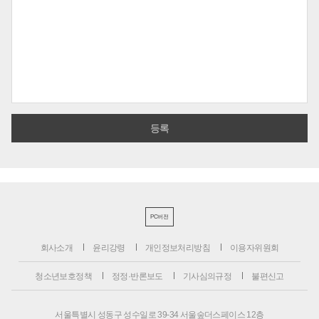
PC버전
회사소개
윤리강령
개인정보처리방침
이용자위원회
청소년보호정책
정정·반론보도
기사심의규정
불편신고
서울특별시 성동구 성수일로 39-34 서울숲더스페이스 12층