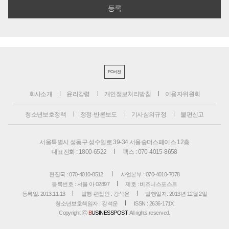
PC버전
회사소개
윤리강령
개인정보처리방침
이용자위원회
청소년보호정책
정정·반론보도
기사심의규정
불편신고
서울특별시 성동구 성수일로 39-34 서울숲더스페이스 12층
대표전화 : 1800-6522
팩스 : 070-4015-8658
편집국 : 070-4010-8512
사업본부 : 070-4010-7078
등록번호 : 서울 아 02897
제호 : 비즈니스포스트
등록일: 2013.11.13
발행·편집인 : 강석운
발행일자: 2013년 12월 2일
청소년보호책임자 : 강석운
ISSN : 2636-171X
Copyright ⓒ
B
USINESSPOST
. All rights reserved.