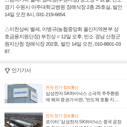
경기 수원시 아주대학교병원 장례식장 2층 25호실, 발인
14일 오전 8시, 031-219-6654.
△이천상씨 별세, 이병규(농협중앙회 울산지역본부 상
호금융지원단장) 부친상 = 12일 오후, 빈소 경남 산청군
원지산청 장례식장 202호, 발인 14일 오전, 010-8601-03
87.
인기기사
전자·전기·정보통신
삼성전자 SK하이닉스 소극적 주주환원
에 해외 증권가 비판, "반도체 호황 지속
성 의문"
전자·전기·정보통신
로이터 "삼성전자 SK하이닉스 중국 공장