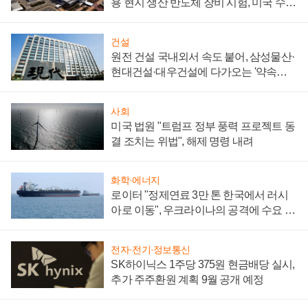
용 현지 생산 반도체 장비 시험, 미국 수출
통제 대비"
건설
원전 건설 국내외서 속도 붙어, 삼성물산·
현대건설·대우건설에 다가오는 '약속의
시간'
사회
미국 법원 "트럼프 정부 풍력 프로젝트 동
결 조치는 위법", 해제 명령 내려
화학·에너지
로이터 "정제연료 3만 톤 한국에서 러시
아로 이동", 우크라이나의 공격에 수요 늘
어
전자·전기·정보통신
SK하이닉스 1주당 375원 현금배당 실시,
추가 주주환원 계획 9월 공개 예정