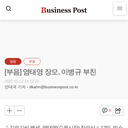
알림
부음
[부음] 염태영 장모, 이병규 부친
2020-01-12 18:12:22
안대국 기자 - dkahn@businesspost.co.kr
0
△김의기씨 별세, 염태영(수원시장) 장모상 = 12일, 빈소