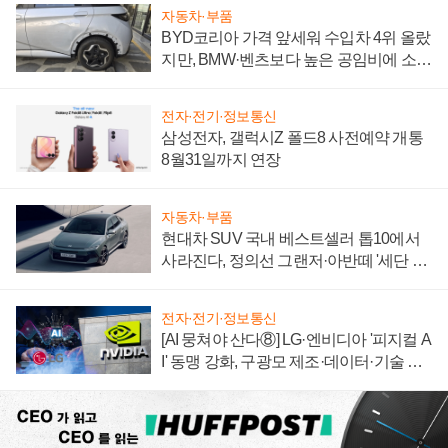
자동차·부품
BYD코리아 가격 앞세워 수입차 4위 올랐
지만, BMW·벤츠보다 높은 공임비에 소비
자 불만 폭발
전자·전기·정보통신
삼성전자, 갤럭시Z 폴드8 사전예약 개통
8월31일까지 연장
자동차·부품
현대차 SUV 국내 베스트셀러 톱10에서
사라진다, 정의선 그랜저·아반떼 '세단 쌍
끌이'로 내수 방어
전자·전기·정보통신
[AI 뭉쳐야 산다⑧] LG·엔비디아 '피지컬 A
I' 동맹 강화, 구광모 제조·데이터·기술 결
집해 종합 로보틱스 기업으로