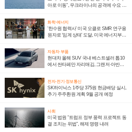
아로 이동", 우크라이나의 공격에 수요 늘
어
화학·에너지
'한수원 협력사' 미국 오클로 SMR 연구용
원자로 '임계 상태' 도달, 미국 에너지부
"중요한 이정표"
자동차·부품
현대차 올해 SUV 국내 베스트셀러 톱10
에서 싼타페만 자리매김, 그랜저·아반떼
'세단 쌍끌이'로 내수 방어
전자·전기·정보통신
SK하이닉스 1주당 375원 현금배당 실시,
추가 주주환원 계획 9월 공개 예정
사회
미국 법원 "트럼프 정부 풍력 프로젝트 동
결 조치는 위법", 해제 명령 내려