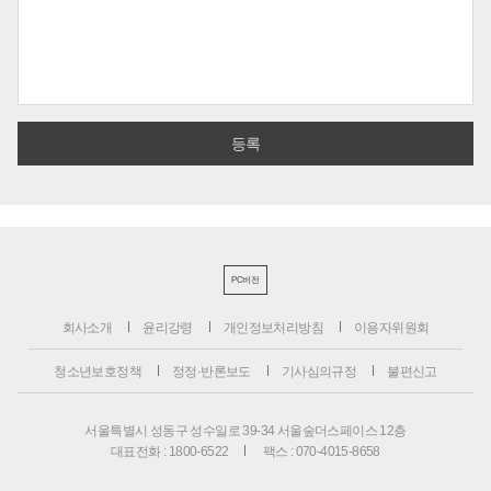
PC버전
회사소개
윤리강령
개인정보처리방침
이용자위원회
청소년보호정책
정정·반론보도
기사심의규정
불편신고
서울특별시 성동구 성수일로 39-34 서울숲더스페이스 12층
대표전화 : 1800-6522
팩스 : 070-4015-8658