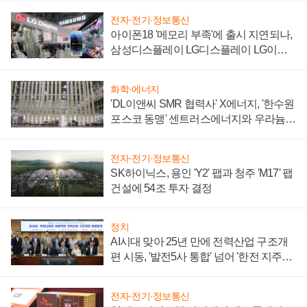
전자·전기·정보통신
아이폰18 '메모리 부족'에 출시 지연되나,
삼성디스플레이 LG디스플레이 LG이노
텍 '탈애플' 수익 다각화 속도
화학·에너지
'DL이앤씨 SMR 협력사' X에너지, '한수원
포스코 동맹' 센트러스에너지와 우라늄
계약 체결
전자·전기·정보통신
SK하이닉스, 용인 'Y2' 팹과 청주 'M17' 팹
건설에 54조 투자 결정
정치
AI시대 맞아 25년 만에 전력산업 구조개
편 시동, '발전5사 통합' 넘어 '한전 지주사'
재편론도
전자·전기·정보통신