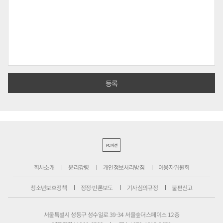
PC버전
회사소개
윤리강령
개인정보처리방침
이용자위원회
청소년보호정책
정정·반론보도
기사심의규정
불편신고
서울특별시 성동구 성수일로 39-34 서울숲더스페이스 12층