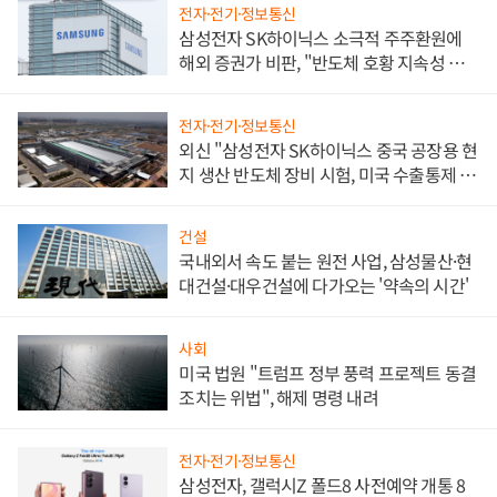
전자·전기·정보통신
삼성전자 SK하이닉스 소극적 주주환원에
해외 증권가 비판, "반도체 호황 지속성 의
문"
전자·전기·정보통신
외신 "삼성전자 SK하이닉스 중국 공장용 현
지 생산 반도체 장비 시험, 미국 수출통제 대
비"
건설
국내외서 속도 붙는 원전 사업, 삼성물산·현
대건설·대우건설에 다가오는 '약속의 시간'
사회
미국 법원 "트럼프 정부 풍력 프로젝트 동결
조치는 위법", 해제 명령 내려
전자·전기·정보통신
삼성전자, 갤럭시Z 폴드8 사전예약 개통 8