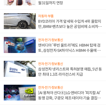
월31일까지 연장
자동차·부품
BYD코리아 가격 앞세워 수입차 4위 올랐지
만, BMW·벤츠보다 높은 공임비에 소비자
불만 폭발
전자·전기·정보통신
엔비디아 '루빈 울트라'에도 HBM4 탑재 검
토, 삼성전자·SK하이닉스 HBM4 수율에 주
도권 갈린다
전자·전기·정보통신
삼성전자 넷리스트와 특허분쟁 매듭, 5년 동
안 최대 1.3조 라이선스비 지급
전자·전기·정보통신
[AI 뭉쳐야 산다⑧] LG·엔비디아 '피지컬 AI'
동맹 강화, 구광모 제조·데이터·기술 결집
해 종합 로보틱스 기업으로