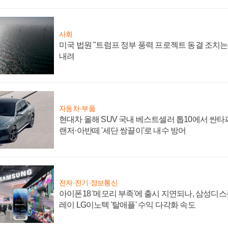
사회
미국 법원 "트럼프 정부 풍력 프로젝트 동결 조치는 
내려
자동차·부품
현대차 올해 SUV 국내 베스트셀러 톱10에서 싼타
랜저·아반떼 '세단 쌍끌이'로 내수 방어
전자·전기·정보통신
아이폰18 '메모리 부족'에 출시 지연되나, 삼성디
레이 LG이노텍 '탈애플' 수익 다각화 속도