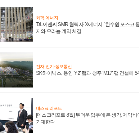
화학·에너지
'DL이앤씨 SMR 협력사' X에너지, '한수원 포스코
지와 우라늄 계약 체결
전자·전기·정보통신
SK하이닉스, 용인 'Y2' 팹과 청주 'M17' 팹 건설에 
데스크 리포트
[데스크리포트 8월] 무더운 입추에 든 생각, 제약
기대한다