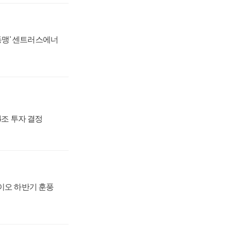
 동맹' 센트러스에너
54조 투자 결정
바이오 하반기 훈풍