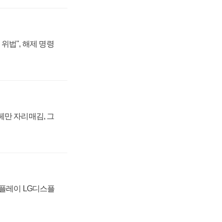
위법", 해제 명령
페만 자리매김, 그
스플레이 LG디스플