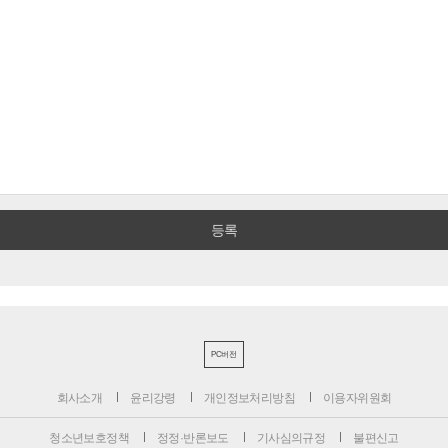
PC버전
회사소개
윤리강령
개인정보처리방침
이용자위원회
청소년보호정책
정정·반론보도
기사심의규정
불편신고