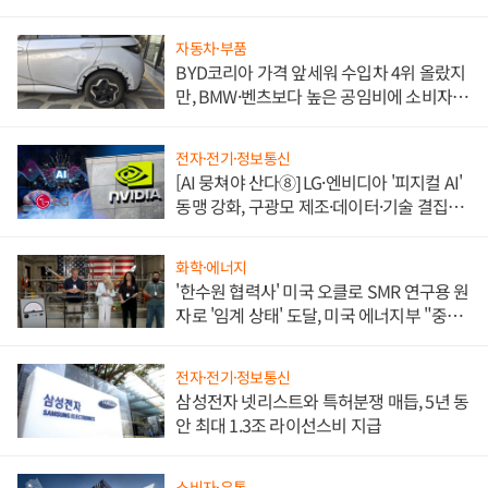
쌍끌이'로 내수 방어
자동차·부품
BYD코리아 가격 앞세워 수입차 4위 올랐지
만, BMW·벤츠보다 높은 공임비에 소비자
불만 폭발
전자·전기·정보통신
[AI 뭉쳐야 산다⑧] LG·엔비디아 '피지컬 AI'
동맹 강화, 구광모 제조·데이터·기술 결집
해 종합 로보틱스 기업으로
화학·에너지
'한수원 협력사' 미국 오클로 SMR 연구용 원
자로 '임계 상태' 도달, 미국 에너지부 "중요
한 이정표"
전자·전기·정보통신
삼성전자 넷리스트와 특허분쟁 매듭, 5년 동
안 최대 1.3조 라이선스비 지급
소비자·유통