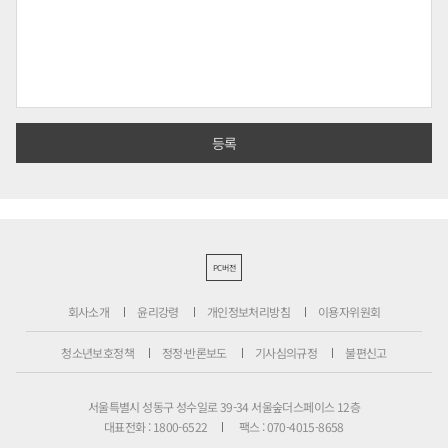
PC버전
회사소개
윤리강령
개인정보처리방침
이용자위원회
청소년보호정책
정정·반론보도
기사심의규정
불편신고
서울특별시 성동구 성수일로 39-34 서울숲더스페이스 12층
대표전화 : 1800-6522
팩스 : 070-4015-8658