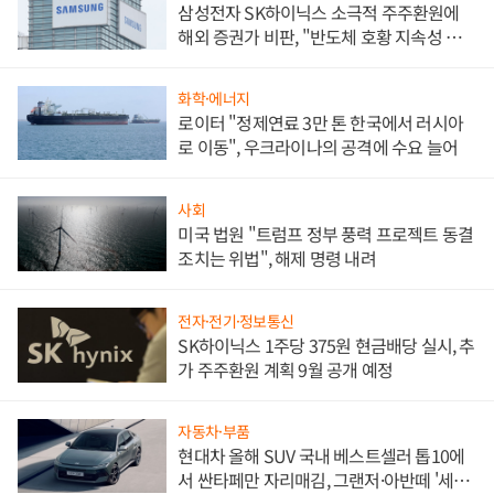
삼성전자 SK하이닉스 소극적 주주환원에
해외 증권가 비판, "반도체 호황 지속성 의
문"
화학·에너지
로이터 "정제연료 3만 톤 한국에서 러시아
로 이동", 우크라이나의 공격에 수요 늘어
사회
미국 법원 "트럼프 정부 풍력 프로젝트 동결
조치는 위법", 해제 명령 내려
전자·전기·정보통신
SK하이닉스 1주당 375원 현금배당 실시, 추
가 주주환원 계획 9월 공개 예정
자동차·부품
현대차 올해 SUV 국내 베스트셀러 톱10에
서 싼타페만 자리매김, 그랜저·아반떼 '세단