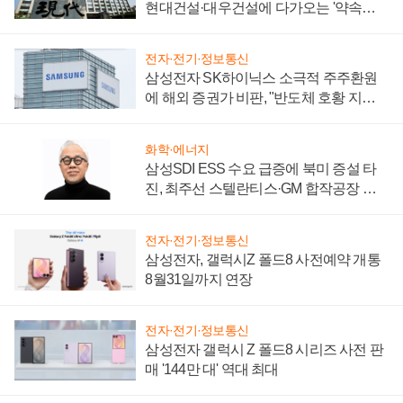
현대건설·대우건설에 다가오는 '약속의
시간'
전자·전기·정보통신
삼성전자 SK하이닉스 소극적 주주환원
에 해외 증권가 비판, "반도체 호황 지속
성 의문"
화학·에너지
삼성SDI ESS 수요 급증에 북미 증설 타
진, 최주선 스텔란티스·GM 합작공장 건
설 재추진하나
전자·전기·정보통신
삼성전자, 갤럭시Z 폴드8 사전예약 개통
8월31일까지 연장
전자·전기·정보통신
삼성전자 갤럭시 Z 폴드8 시리즈 사전 판
매 '144만 대' 역대 최대