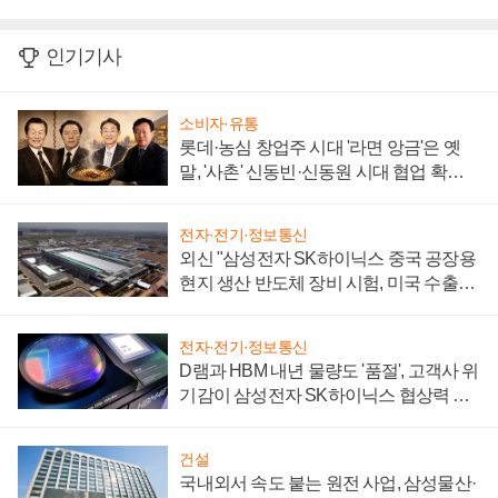
인기기사
소비자·유통
롯데·농심 창업주 시대 '라면 앙금'은 옛
말, '사촌' 신동빈·신동원 시대 협업 확대
일로
전자·전기·정보통신
외신 "삼성전자 SK하이닉스 중국 공장용
현지 생산 반도체 장비 시험, 미국 수출통
제 대비"
전자·전기·정보통신
D램과 HBM 내년 물량도 '품절', 고객사 위
기감이 삼성전자 SK하이닉스 협상력 더
키워
건설
국내외서 속도 붙는 원전 사업, 삼성물산·