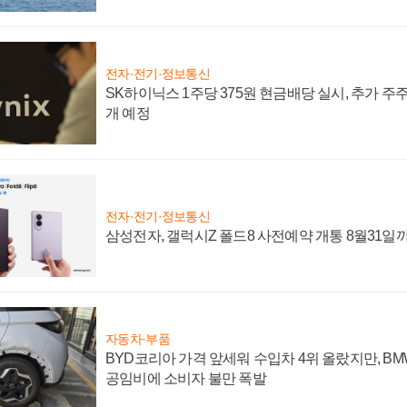
전자·전기·정보통신
SK하이닉스 1주당 375원 현금배당 실시, 추가 주
개 예정
전자·전기·정보통신
삼성전자, 갤럭시Z 폴드8 사전예약 개통 8월31일
자동차·부품
BYD코리아 가격 앞세워 수입차 4위 올랐지만, B
공임비에 소비자 불만 폭발