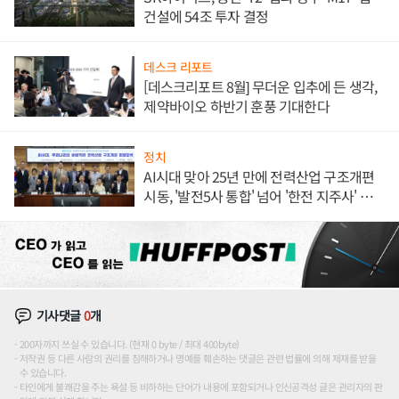
건설에 54조 투자 결정
데스크 리포트
[데스크리포트 8월] 무더운 입추에 든 생각,
제약바이오 하반기 훈풍 기대한다
정치
AI시대 맞아 25년 만에 전력산업 구조개편
시동, '발전5사 통합' 넘어 '한전 지주사' 재편
론도
기사댓글
0
개
200자까지 쓰실 수 있습니다. (현재 0 byte / 최대 400byte)
저작권 등 다른 사람의 권리를 침해하거나 명예를 훼손하는 댓글은 관련 법률에 의해 제재를 받을
수 있습니다.
타인에게 불쾌감을 주는 욕설 등 비하하는 단어가 내용에 포함되거나 인신공격성 글은 관리자의 판