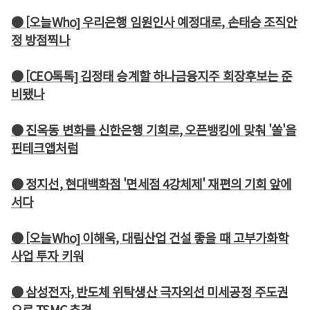
● [오늘Who] 우리은행 임원인사 예정대로, 손태승 조직안
정 방점찍나
● [CEO톡톡] 김정태 승계할 하나금융지주 회장후보는 준
비됐나
● 진옥동 변화를 신한은행 기회로, 오픈뱅킹에 맞춰 '쏠'을
핀테크앱처럼
● 정지선, 현대백화점 '면세점 4강체제' 재편의 기회 앞에
서다
● [오늘Who] 이해욱, 대림산업 건설 좋을 때 고부가화학
사업 투자 키워
● 삼성전자, 반도체 위탁생산 극자외선 미세공정 주도권
으로 TSMC 추격