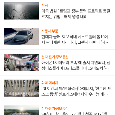
사회
미국 법원 "트럼프 정부 풍력 프로젝트 동결
조치는 위법", 해제 명령 내려
자동차·부품
현대차 올해 SUV 국내 베스트셀러 톱10에
서 싼타페만 자리매김, 그랜저·아반떼 '세단
쌍끌이'로 내수 방어
전자·전기·정보통신
아이폰18 '메모리 부족'에 출시 지연되나, 삼
성디스플레이 LG디스플레이 LG이노텍 '탈
애플' 수익 다각화 속도
화학·에너지
'DL이앤씨 SMR 협력사' X에너지, '한수원 포
스코 동맹' 센트러스에너지와 우라늄 계약
체결
전자·전기·정보통신
SK하이닉스, 용인 'Y2' 팹과 청주 'M17' 팹