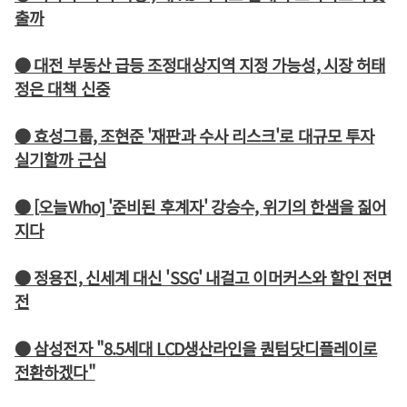
출까
● 대전 부동산 급등 조정대상지역 지정 가능성, 시장 허태
정은 대책 신중
● 효성그룹, 조현준 '재판과 수사 리스크'로 대규모 투자
실기할까 근심
● [오늘Who] '준비된 후계자' 강승수, 위기의 한샘을 짊어
지다
● 정용진, 신세계 대신 'SSG' 내걸고 이머커스와 할인 전면
전
● 삼성전자 "8.5세대 LCD생산라인을 퀀텀닷디플레이로
전환하겠다"