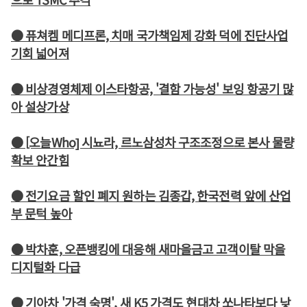
● 퓨쳐켐 메디프론, 치매 국가책임제 강화 덕에 진단사업
기회 넓어져
● 비상경영체제 이스타항공, '결함 가능성' 보잉 항공기 많
아 설상가상
● [오늘Who] 시뇨라, 르노삼성차 구조조정으로 본사 물량
확보 안간힘
● 전기요금 할인 폐지 원하는 김종갑, 한국전력 앞에 산업
부 문턱 높아
● 박차훈, 오픈뱅킹에 대응해 새마을금고 고객이탈 막을
디지털화 다급
● 기아차 '가격 숙명', 새 K5 가격도 현대차 쏘나타보다 낮