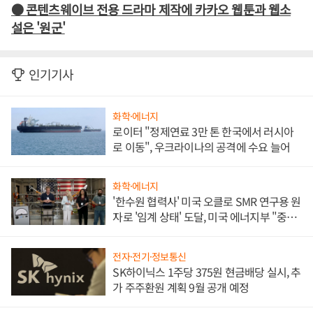
● 콘텐츠웨이브 전용 드라마 제작에 카카오 웹툰과 웹소
설은 '원군'
인기기사
화학·에너지
로이터 "정제연료 3만 톤 한국에서 러시아
로 이동", 우크라이나의 공격에 수요 늘어
화학·에너지
'한수원 협력사' 미국 오클로 SMR 연구용 원
자로 '임계 상태' 도달, 미국 에너지부 "중요
한 이정표"
전자·전기·정보통신
SK하이닉스 1주당 375원 현금배당 실시, 추
가 주주환원 계획 9월 공개 예정