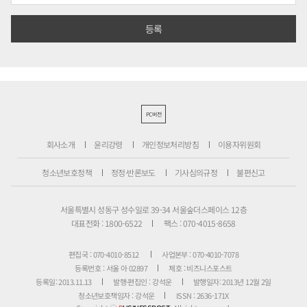
PC버전
회사소개
윤리강령
개인정보처리방침
이용자위원회
청소년보호정책
정정·반론보도
기사심의규정
불편신고
서울특별시 성동구 성수일로 39-34 서울숲더스페이스 12층
대표전화 : 1800-6522
팩스 : 070-4015-8658
편집국 : 070-4010-8512
사업본부 : 070-4010-7078
등록번호 : 서울 아 02897
제호 : 비즈니스포스트
등록일: 2013.11.13
발행·편집인 : 강석운
발행일자: 2013년 12월 2일
청소년보호책임자 : 강석운
ISSN : 2636-171X