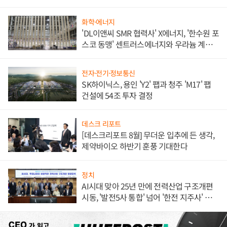
애플' 수익 다각화 속도
화학·에너지
'DL이앤씨 SMR 협력사' X에너지, '한수원 포
스코 동맹' 센트러스에너지와 우라늄 계약
체결
전자·전기·정보통신
SK하이닉스, 용인 'Y2' 팹과 청주 'M17' 팹
건설에 54조 투자 결정
데스크 리포트
[데스크리포트 8월] 무더운 입추에 든 생각,
제약바이오 하반기 훈풍 기대한다
정치
AI시대 맞아 25년 만에 전력산업 구조개편
시동, '발전5사 통합' 넘어 '한전 지주사' 재편
론도