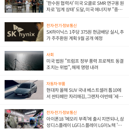
'한수원 협력사' 미국 오클로 SMR 연구용 원
자로 '임계 상태' 도달, 미국 에너지부 "중요
한 이정표"
전자·전기·정보통신
SK하이닉스 1주당 375원 현금배당 실시, 추
가 주주환원 계획 9월 공개 예정
사회
미국 법원 "트럼프 정부 풍력 프로젝트 동결
조치는 위법", 해제 명령 내려
자동차·부품
현대차 올해 SUV 국내 베스트셀러 톱10에
서 싼타페만 자리매김, 그랜저·아반떼 '세단
쌍끌이'로 내수 방어
전자·전기·정보통신
아이폰18 '메모리 부족'에 출시 지연되나, 삼
성디스플레이 LG디스플레이 LG이노텍 '탈