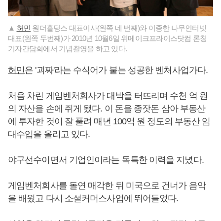
▲
허민
원더홀딩스 대표이사(왼쪽 네 번째)와 이종한 나무인터넷
대표(왼쪽 두번째)가 2010년 10월6일 위메이크프라이스닷컴 론칭
기자간담회에서 기념촬영을 하고 있다.
허민
은 '괴짜'라는 수식어가 붙는 성공한 벤처사업가다.
처음 차린 게임벤처회사가 대박을 터뜨리며 수천 억 원
의 자산을 손에 쥐게 됐다. 이 돈을 종잣돈 삼아 부동산
에 투자한 것이 잘 풀려 매년 100억 원 정도의 부동산 임
대수입을 올리고 있다.
야구선수이면서 기업인이라는 독특한 이력을 지녔다.
게임벤처회사를 돌연 매각한 뒤 미국으로 건너가 음악
을 배웠고 다시 소셜커머스사업에 뛰어들었다.