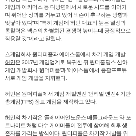
게임과 이커머스 등 다방면에서 새로운 시도를 이어가
며 뛰어난 성과를 거두고 있어 넥슨이 추구하는 방향과
맞닿아 있다”며 “특히 게임에
허민
대표의 높은 열정과
통찰력은 넥슨의 차별화된 경쟁력 높이는데 긍정적으로
작용할 것”이라고 말했다.
△게임회사 원더피플과 에이스톰에서 차기 게임 개발
허민
은 2017년 게임업계로 복귀한 뒤 원더홀딩스 산하
게임 개발회사 '원더피플'과 '에이스톰'에서 총괄프로듀
서로 게임 개발을 지휘했다.
허민
은 원더피플에서 게임 개발엔진 '언리얼 엔진4' 기반
총게임(FPS) 장르 게임을 제작하고 있다.
허민
의 차기작은 '플레이어언노운스 배틀그라운드'와 '포
트나이트'처럼 다수 게이머들이 전투에 참여해 최후 생
존자를 가리는 방식이다. 원더피플은 차기작 개발을 위