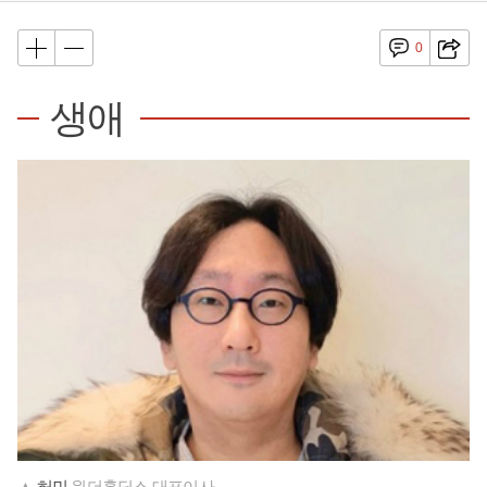
0
생애
▲
허민
원더홀딩스 대표이사.