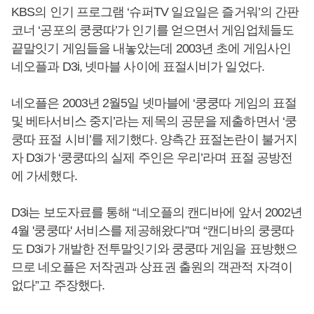
KBS의 인기 프로그램 ‘슈퍼TV 일요일은 즐거워’의 간판
코너 ‘공포의 쿵쿵따’가 인기를 얻으면서 게임업체들도
끝말잇기 게임들을 내놓았는데 2003년 초에 게임사인
네오플과 D3i, 넷마블 사이에 표절시비가 일었다.
네오플은 2003년 2월5일 넷마블에 ‘쿵쿵따 게임의 표절
및 베타서비스 중지’라는 제목의 공문을 제출하면서 ‘쿵
쿵따 표절 시비’를 제기했다. 양측간 표절논란이 불거지
자 D3i가 ‘쿵쿵따의 실제 주인은 우리’라며 표절 공방전
에 가세했다.
D3i는 보도자료를 통해 “네오플의 캔디바에 앞서 2002년
4월 '쿵쿵따' 서비스를 제공해왔다”며 “캔디바의 쿵쿵따
도 D3i가 개발한 전투말잇기와 쿵쿵따 게임을 표방했으
므로 네오플은 저작권과 상표권 출원의 객관적 자격이
없다”고 주장했다.