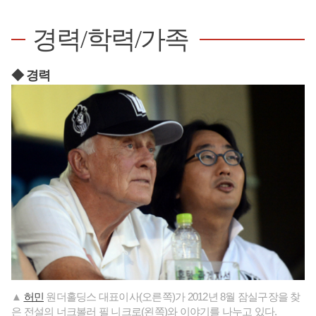
경력/학력/가족
◆ 경력
▲
허민
원더홀딩스 대표이사(오른쪽)가 2012년 8월 잠실구장을 찾
은 전설의 너크볼러 필 니크로(왼쪽)와 이야기를 나누고 있다.