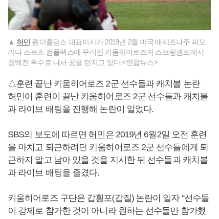
▲
허민
원더홀딩스 대표이사가 2019년 2월 미국 애리조나주 피오
리나 스포츠 컴플렉스에 꾸려진 키움히어로즈의 스프링캠프에서
청백전 투수로 나서 공을 던지고 있다.<연합뉴스>
△훈련 끝난 키움히어로즈 2군 선수들과 캐치볼 논란
허민
이 훈련이 끝난 키움히어로즈 2군 선수들과 캐치볼
과 라이브 배팅을 진행해 논란이 일었다.
SBS의 보도에 따르면
허민
은 2019년 6월2일 오전 훈련
을 마치고 퇴근하려던 키움히어로즈 2군 선수들에게 퇴
근하지 말고 남아 있을 것을 지시한 뒤 선수들과 캐치볼
과 라이브 배팅을 즐겼다.
키움히어로즈 구단은 갑횡포(갑질) 논란이 일자 “선수들
이 강제로 참가한 것이 아니라 원하는 선수들만 참가했