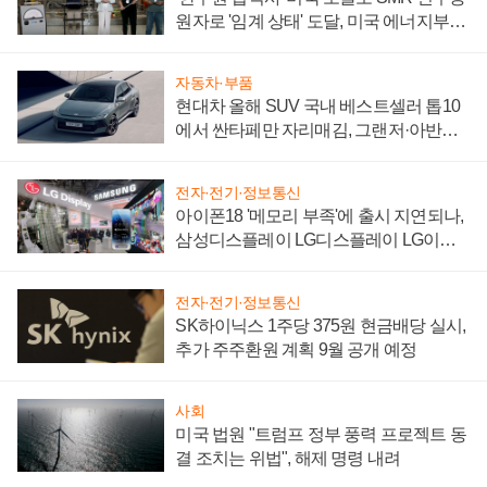
원자로 '임계 상태' 도달, 미국 에너지부
"중요한 이정표"
자동차·부품
현대차 올해 SUV 국내 베스트셀러 톱10
에서 싼타페만 자리매김, 그랜저·아반떼
'세단 쌍끌이'로 내수 방어
전자·전기·정보통신
아이폰18 '메모리 부족'에 출시 지연되나,
삼성디스플레이 LG디스플레이 LG이노
텍 '탈애플' 수익 다각화 속도
전자·전기·정보통신
SK하이닉스 1주당 375원 현금배당 실시,
추가 주주환원 계획 9월 공개 예정
사회
미국 법원 "트럼프 정부 풍력 프로젝트 동
결 조치는 위법", 해제 명령 내려