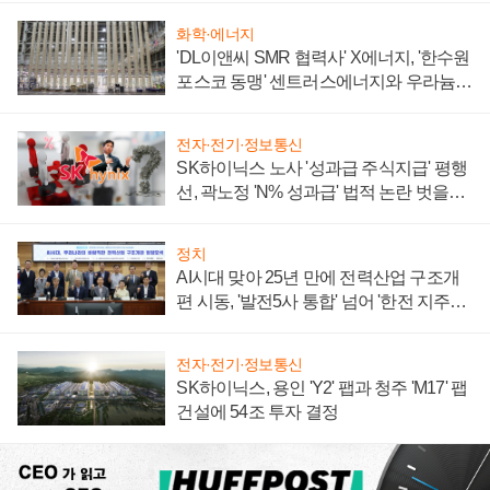
화학·에너지
'DL이앤씨 SMR 협력사' X에너지, '한수원
포스코 동맹' 센트러스에너지와 우라늄
계약 체결
전자·전기·정보통신
SK하이닉스 노사 '성과급 주식지급' 평행
선, 곽노정 'N% 성과급' 법적 논란 벗을지
주목
정치
AI시대 맞아 25년 만에 전력산업 구조개
편 시동, '발전5사 통합' 넘어 '한전 지주사'
재편론도
전자·전기·정보통신
SK하이닉스, 용인 'Y2' 팹과 청주 'M17' 팹
건설에 54조 투자 결정