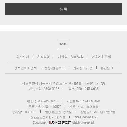
PC버전
회사소개
윤리강령
개인정보처리방침
이용자위원회
청소년보호정책
정정·반론보도
기사심의규정
불편신고
서울특별시 성동구 성수일로 39-34 서울숲더스페이스 12층
대표전화 : 1800-6522
팩스 : 070-4015-8658
편집국 : 070-4010-8512
사업본부 : 070-4010-7078
등록번호 : 서울 아 02897
제호 : 비즈니스포스트
등록일: 2013.11.13
발행·편집인 : 강석운
발행일자: 2013년 12월 2일
청소년보호책임자 : 강석운
ISSN : 2636-171X
Copyright ⓒ
B
USINESSPOST
. All rights reserved.