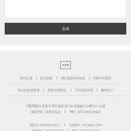
PC버전
회사소개
윤리강령
개인정보처리방침
이용자위원회
청소년보호정책
정정·반론보도
기사심의규정
불편신고
서울특별시 성동구 성수일로 39-34 서울숲더스페이스 12층
대표전화 : 1800-6522
팩스 : 070-4015-8658
편집국 : 070-4010-8512
사업본부 : 070-4010-7078
등록번호 : 서울 아 02897
제호 : 비즈니스포스트