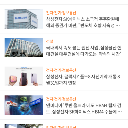
비"
전자·전기·정보통신
삼성전자 SK하이닉스 소극적 주주환원에
해외 증권가 비판, "반도체 호황 지속성 의
문"
건설
국내외서 속도 붙는 원전 사업, 삼성물산·현
대건설·대우건설에 다가오는 '약속의 시간'
전자·전기·정보통신
삼성전자, 갤럭시Z 폴드8 사전예약 개통 8
월31일까지 연장
전자·전기·정보통신
엔비디아 '루빈 울트라'에도 HBM4 탑재 검
토, 삼성전자·SK하이닉스 HBM4 수율에 주
도권 갈린다
전자·전기·정보통신