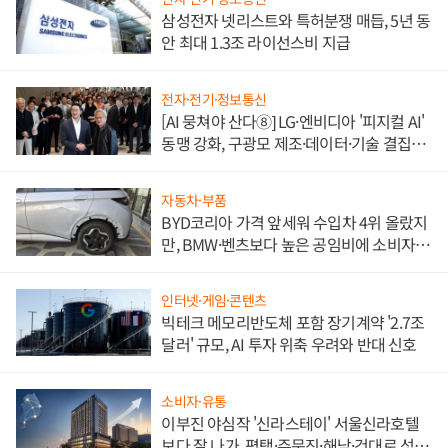
삼성전자 넷리스트와 특허분쟁 매듭, 5년 동
안 최대 1.3조 라이선스비 지급
전자·전기·정보통신
[AI 뭉쳐야 산다⑧] LG·엔비디아 '피지컬 AI'
동맹 강화, 구광모 제조·데이터·기술 결집
해 종합 로보틱스 기업으로
자동차·부품
BYD코리아 가격 앞세워 수입차 4위 올랐지
만, BMW·벤츠보다 높은 공임비에 소비자
불만 폭발
인터넷·게임·콘텐츠
빅테크 메모리반도체 포함 장기계약 '2.7조
달러' 규모, AI 투자 위축 우려와 반대 신호
소비자·유통
이부진 야심작 '신라스테이' 서울신라호텔
보다 잘 나가, 평택·주문진·해남·건대로 성