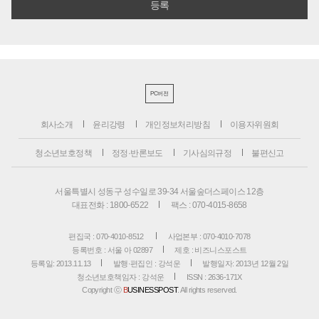
PC버전
회사소개
윤리강령
개인정보처리방침
이용자위원회
청소년보호정책
정정·반론보도
기사심의규정
불편신고
서울특별시 성동구 성수일로 39-34 서울숲더스페이스 12층
대표전화 : 1800-6522
팩스 : 070-4015-8658
편집국 : 070-4010-8512
사업본부 : 070-4010-7078
등록번호 : 서울 아 02897
제호 : 비즈니스포스트
등록일: 2013.11.13
발행·편집인 : 강석운
발행일자: 2013년 12월 2일
청소년보호책임자 : 강석운
ISSN : 2636-171X
Copyright ⓒ
B
USINESSPOST
. All rights reserved.