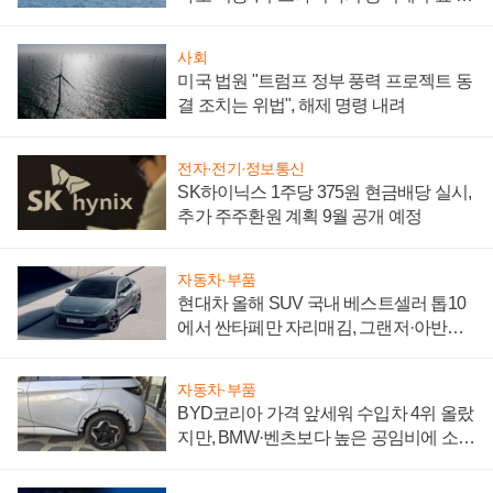
어
사회
미국 법원 "트럼프 정부 풍력 프로젝트 동
결 조치는 위법", 해제 명령 내려
전자·전기·정보통신
SK하이닉스 1주당 375원 현금배당 실시,
추가 주주환원 계획 9월 공개 예정
자동차·부품
현대차 올해 SUV 국내 베스트셀러 톱10
에서 싼타페만 자리매김, 그랜저·아반떼
'세단 쌍끌이'로 내수 방어
자동차·부품
BYD코리아 가격 앞세워 수입차 4위 올랐
지만, BMW·벤츠보다 높은 공임비에 소비
자 불만 폭발