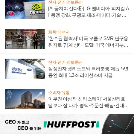
전자·전기·정보통신
[AI 뭉쳐야 산다⑧] LG·엔비디아 '피지컬 A
I' 동맹 강화, 구광모 제조·데이터·기술 결
집해 종합 로보틱스 기업으로
화학·에너지
'한수원 협력사' 미국 오클로 SMR 연구용
원자로 '임계 상태' 도달, 미국 에너지부
"중요한 이정표"
전자·전기·정보통신
삼성전자 넷리스트와 특허분쟁 매듭, 5년
동안 최대 1.3조 라이선스비 지급
소비자·유통
이부진 야심작 '신라스테이' 서울신라호
텔보다 잘 나가, 평택·주문진·해남·건대로
성장판 더 넓힌다