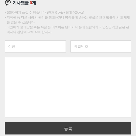
기사댓글
0
개
200자까지 쓰실 수 있습니다. (현재 0 byte / 최대 400byte)
저작권 등 다른 사람의 권리를 침해하거나 명예를 훼손하는 댓글은 관련 법률에 의해 제재
를 받을 수 있습니다.
타인에게 불쾌감을 주는 욕설 등 비하하는 단어가 내용에 포함되거나 인신공격성 글은 관
리자의 판단에 의해 삭제 합니다.