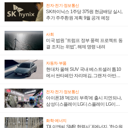
전자·전기·정보통신
SK하이닉스 1주당 375원 현금배당 실시,
추가 주주환원 계획 9월 공개 예정
사회
미국 법원 "트럼프 정부 풍력 프로젝트 동
결 조치는 위법", 해제 명령 내려
자동차·부품
현대차 올해 SUV 국내 베스트셀러 톱10
에서 싼타페만 자리매김, 그랜저·아반떼
'세단 쌍끌이'로 내수 방어
전자·전기·정보통신
아이폰18 '메모리 부족'에 출시 지연되나,
삼성디스플레이 LG디스플레이 LG이노
텍 '탈애플' 수익 다각화 속도
화학·에너지
'DL이앤씨 SMR 협력사' X에너지, '한수원