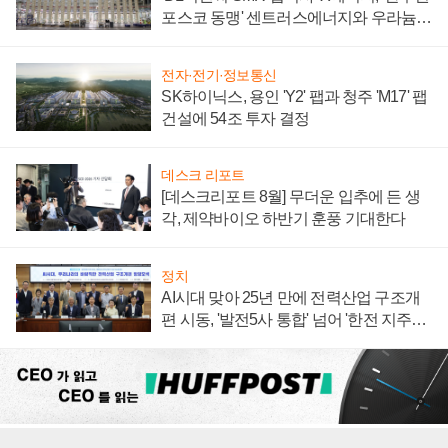
포스코 동맹' 센트러스에너지와 우라늄
계약 체결
전자·전기·정보통신
SK하이닉스, 용인 'Y2' 팹과 청주 'M17' 팹
건설에 54조 투자 결정
데스크 리포트
[데스크리포트 8월] 무더운 입추에 든 생
각, 제약바이오 하반기 훈풍 기대한다
정치
AI시대 맞아 25년 만에 전력산업 구조개
편 시동, '발전5사 통합' 넘어 '한전 지주사'
재편론도