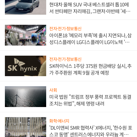
현대차 올해 SUV 국내 베스트셀러 톱10에
서 싼타페만 자리매김, 그랜저·아반떼 '세단
쌍끌이'로 내수 방어
전자·전기·정보통신
아이폰18 '메모리 부족'에 출시 지연되나, 삼
성디스플레이 LG디스플레이 LG이노텍 '탈
애플' 수익 다각화 속도
전자·전기·정보통신
SK하이닉스 1주당 375원 현금배당 실시, 추
가 주주환원 계획 9월 공개 예정
사회
미국 법원 "트럼프 정부 풍력 프로젝트 동결
조치는 위법", 해제 명령 내려
화학·에너지
'DL이앤씨 SMR 협력사' X에너지, '한수원 포
스코 동맹' 센트러스에너지와 우라늄 계약