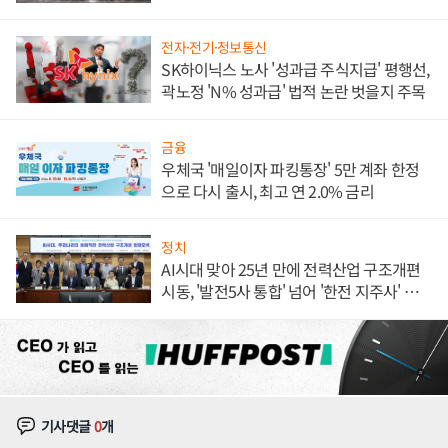
체결
전자·전기·정보통신
SK하이닉스 노사 '성과급 주식지급' 평행선,
곽노정 'N% 성과급' 법적 논란 벗을지 주목
금융
우체국 '매일이자 파킹통장' 5만 계좌 한정
으로 다시 출시, 최고 연 2.0% 금리
정치
AI시대 맞아 25년 만에 전력산업 구조개편
시동, '발전5사 통합' 넘어 '한전 지주사' 재편
론도
기사댓글
0
개