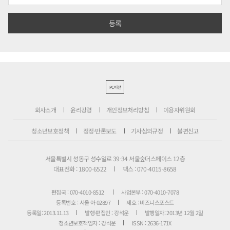
PC버전
회사소개
윤리강령
개인정보처리방침
이용자위원회
청소년보호정책
정정·반론보도
기사심의규정
불편신고
서울특별시 성동구 성수일로 39-34 서울숲더스페이스 12층
대표전화 : 1800-6522
팩스 : 070-4015-8658
편집국 : 070-4010-8512
사업본부 : 070-4010-7078
등록번호 : 서울 아 02897
제호 : 비즈니스포스트
등록일: 2013.11.13
발행·편집인 : 강석운
발행일자: 2013년 12월 2일
청소년보호책임자 : 강석운
ISSN : 2636-171X