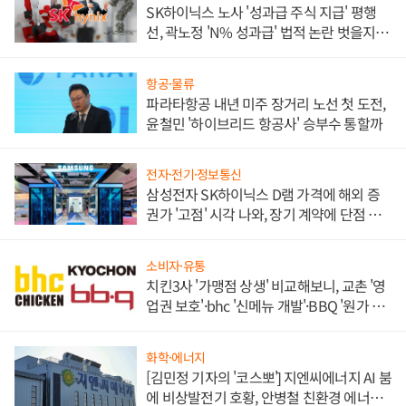
SK하이닉스 노사 '성과급 주식 지급' 평행
선, 곽노정 'N% 성과급' 법적 논란 벗을지 주
목
항공·물류
파라타항공 내년 미주 장거리 노선 첫 도전,
윤철민 '하이브리드 항공사' 승부수 통할까
전자·전기·정보통신
삼성전자 SK하이닉스 D램 가격에 해외 증
권가 '고점' 시각 나와, 장기 계약에 단점 부
각
소비자·유통
치킨3사 '가맹점 상생' 비교해보니, 교촌 '영
업권 보호'·bhc '신메뉴 개발'·BBQ '원가 부
담'
화학·에너지
[김민정 기자의 '코스뽀'] 지엔씨에너지 AI 붐
에 비상발전기 호황, 안병철 친환경 에너지