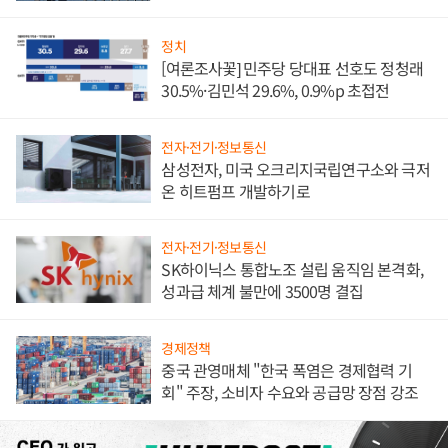
발전전문기업 향한다
정치
[여론조사꽃] 민주당 당대표 선호도 정청래
30.5%·김민석 29.6%, 0.9%p 초접전
전자·전기·정보통신
삼성전자, 미국 오크리지국립연구소와 극저
온 히트펌프 개발하기로
전자·전기·정보통신
SK하이닉스 통합노조 설립 움직임 본격화,
성과급 체계 불만에 3500명 결집
경제정책
중국 관영매체 "한국 폭염은 경제협력 기
회" 주장, 소비자 수요와 공급망 장점 강조