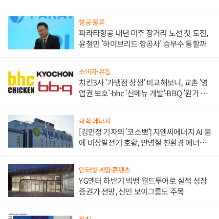
목
항공·물류
파라타항공 내년 미주 장거리 노선 첫 도전,
윤철민 '하이브리드 항공사' 승부수 통할까
소비자·유통
치킨3사 '가맹점 상생' 비교해보니, 교촌 '영
업권 보호'·bhc '신메뉴 개발'·BBQ '원가 부
담'
화학·에너지
[김민정 기자의 '코스뽀'] 지엔씨에너지 AI 붐
에 비상발전기 호황, 안병철 친환경 에너지
발전전문기업 향한다
인터넷·게임·콘텐츠
YG엔터 하반기 빅뱅 월드투어로 실적 성장
증권가 전망, 신인 보이그룹도 주목
정치