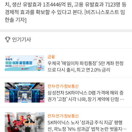
치, 생산 유발효과 1조4446억 원, 고용 유발효과 7123명 등
경제적 효과를 확보할 수 있다고 본다. [비즈니스포스트 임
한솔 기자]
인기기사
금융
우체국 '매일이자 파킹통장' 5만 계좌 한정
으로 다시 출시, 최고 연 2.0% 금리
전자·전기·정보통신
삼성전자 SK하이닉스 D램 가격에 해외 증
권가 '고점' 시각 나와, 장기 계약에 단점 부
각
전자·전기·정보통신
SK하이닉스 노사 '성과급 주식 지급' 평행
선, 곽노정 'N% 성과급' 법적 논란 벗을지 주