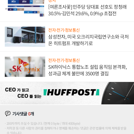
[여론조사꽃] 민주당 당대표 선호도 정청래
30.5%·김민석 29.6%, 0.9%p 초접전
전자·전기·정보통신
삼성전자, 미국 오크리지국립연구소와 극저
온 히트펌프 개발하기로
전자·전기·정보통신
SK하이닉스 통합노조 설립 움직임 본격화,
성과급 체계 불만에 3500명 결집
기사댓글
0
개
200자까지 쓰실 수 있습니다. (현재 0 byte / 최대 400byte)
저작권 등 다른 사람의 권리를 침해하거나 명예를 훼손하는 댓글은 관련 법률에 의해 제재를 받을
수 있습니다.