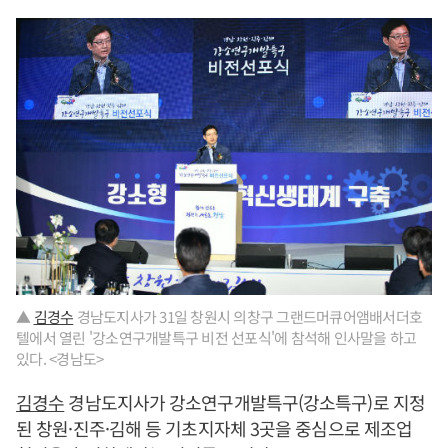
▲
김경수
경남도지사가 31일 창원시 의창구 그랜드머큐어앰배서더호
텔에서 열린 '강소연구개발특구 비전 선포식'에 참석해 인사말을 하고
있다. <경남도>
김경수
경남도지사가 강소연구개발특구(강소특구)로 지정
된 창원·진주·김해 등 기초지자체 3곳을 중심으로 제조업