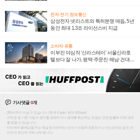
"중요한 이정표"
전자·전기·정보통신
삼성전자 넷리스트와 특허분쟁 매듭, 5년
동안 최대 1.3조 라이선스비 지급
소비자·유통
이부진 야심작 '신라스테이' 서울신라호
텔보다 잘 나가, 평택·주문진·해남·건대로
성장판 더 넓힌다
기사댓글
0
개
200자까지 쓰실 수 있습니다. (현재 0 byte / 최대 400byte)
저작권 등 다른 사람의 권리를 침해하거나 명예를 훼손하는 댓글은 관련 법률에 의해 제재
를 받을 수 있습니다.
타인에게 불쾌감을 주는 욕설 등 비하하는 단어가 내용에 포함되거나 인신공격성 글은 관
리자의 판단에 의해 삭제 합니다.