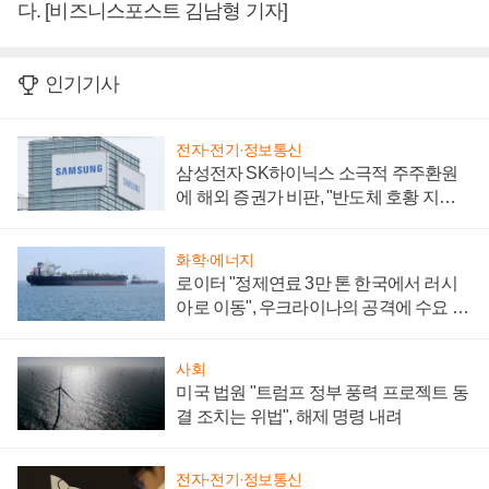
다. [비즈니스포스트 김남형 기자]
인기기사
전자·전기·정보통신
삼성전자 SK하이닉스 소극적 주주환원
에 해외 증권가 비판, "반도체 호황 지속
성 의문"
화학·에너지
로이터 "정제연료 3만 톤 한국에서 러시
아로 이동", 우크라이나의 공격에 수요 늘
어
사회
미국 법원 "트럼프 정부 풍력 프로젝트 동
결 조치는 위법", 해제 명령 내려
전자·전기·정보통신