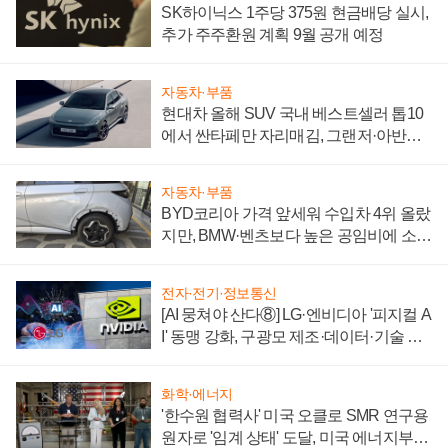
SK하이닉스 1주당 375원 현금배당 실시,
추가 주주환원 계획 9월 공개 예정
자동차·부품
현대차 올해 SUV 국내 베스트셀러 톱10
에서 싼타페만 자리매김, 그랜저·아반떼
'세단 쌍끌이'로 내수 방어
자동차·부품
BYD코리아 가격 앞세워 수입차 4위 올랐
지만, BMW·벤츠보다 높은 공임비에 소비
자 불만 폭발
전자·전기·정보통신
[AI 뭉쳐야 산다⑧] LG·엔비디아 '피지컬 A
I' 동맹 강화, 구광모 제조·데이터·기술 결
집해 종합 로보틱스 기업으로
화학·에너지
'한수원 협력사' 미국 오클로 SMR 연구용
원자로 '임계 상태' 도달, 미국 에너지부