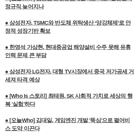
정규직 늦어지나
● 삼성전자, TSMC와 반도체 위탁생산 ‘양강체제’로 안
정적 성장기반 확보
● 한영석 가삼현, 현대중공업 해양설비 수주 못해 유휴
인력 문제 큰 부담
● 삼성전자 LG전자, 대형 TV시장에서 중국 저가공세 거
세져 타격 예상
● [Who Is 스토리] 최태원, SK 사회적 가치로 세상의 행
복 '실험'하다
● [오늘Who] 김대일, 게임엔진 개발 '뚝심'으로 펄어비
스 도약 이끈다