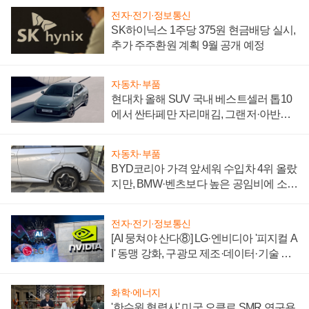
전자·전기·정보통신
SK하이닉스 1주당 375원 현금배당 실시,
추가 주주환원 계획 9월 공개 예정
자동차·부품
현대차 올해 SUV 국내 베스트셀러 톱10
에서 싼타페만 자리매김, 그랜저·아반떼
'세단 쌍끌이'로 내수 방어
자동차·부품
BYD코리아 가격 앞세워 수입차 4위 올랐
지만, BMW·벤츠보다 높은 공임비에 소비
자 불만 폭발
전자·전기·정보통신
[AI 뭉쳐야 산다⑧] LG·엔비디아 '피지컬 A
I' 동맹 강화, 구광모 제조·데이터·기술 결
집해 종합 로보틱스 기업으로
화학·에너지
'한수원 협력사' 미국 오클로 SMR 연구용