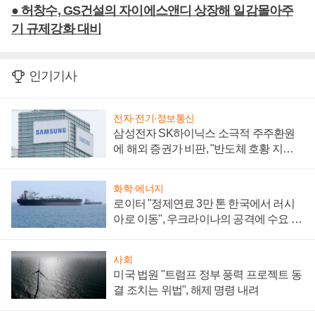
● 허창수, GS건설의 자이에스앤디 상장해 일감몰아주
기 규제강화 대비
인기기사
전자·전기·정보통신
삼성전자 SK하이닉스 소극적 주주환원
에 해외 증권가 비판, "반도체 호황 지속
성 의문"
화학·에너지
로이터 "정제연료 3만 톤 한국에서 러시
아로 이동", 우크라이나의 공격에 수요 늘
어
사회
미국 법원 "트럼프 정부 풍력 프로젝트 동
결 조치는 위법", 해제 명령 내려