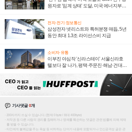
원자로 '임계 상태' 도달, 미국 에너지부
"중요한 이정표"
전자·전기·정보통신
삼성전자 넷리스트와 특허분쟁 매듭, 5년
동안 최대 1.3조 라이선스비 지급
소비자·유통
이부진 야심작 '신라스테이' 서울신라호
텔보다 잘 나가, 평택·주문진·해남·건대로
성장판 더 넓힌다
기사댓글
0
개
200자까지 쓰실 수 있습니다. (현재 0 byte / 최대 400byte)
저작권 등 다른 사람의 권리를 침해하거나 명예를 훼손하는 댓글은 관련 법률에 의해 제재
를 받을 수 있습니다.
타인에게 불쾌감을 주는 욕설 등 비하하는 단어가 내용에 포함되거나 인신공격성 글은 관