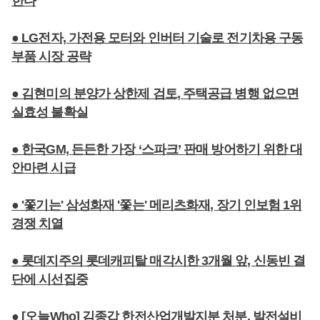
한다
● LG전자, 가전용 모터와 인버터 기술로 전기차용 구동
부품 시장 공략
● 김현미의 분양가 상한제 검토, 주택공급 병행 없으면
실효성 불확실
● 한국GM, 든든한 가장 ‘스파크’ 판매 방어하기 위한 대
안마련 시급
● '쫓기는' 삼성화재 '쫓는' 메리츠화재, 장기 인보험 1위
경쟁 치열
● 롯데지주의 롯데캐피탈 매각시한 3개월 앞, 신동빈 결
단에 시선집중
● [오늘Who] 김종갑 한전산업개발지분 처분, 발전설비