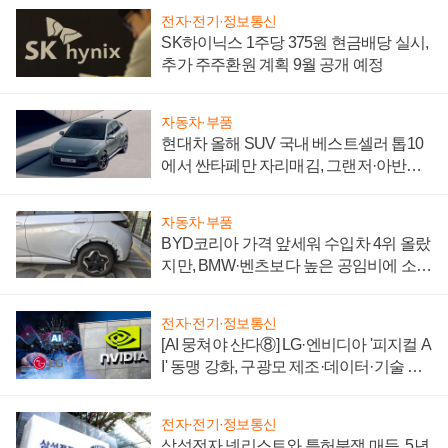
전자·전기·정보통신
SK하이닉스 1주당 375원 현금배당 실시,
추가 주주환원 계획 9월 공개 예정
자동차·부품
현대차 올해 SUV 국내 베스트셀러 톱10
에서 싼타페만 자리매김, 그랜저·아반떼
'세단 쌍끌이'로 내수 방어
자동차·부품
BYD코리아 가격 앞세워 수입차 4위 올랐
지만, BMW·벤츠보다 높은 공임비에 소비
자 불만 폭발
전자·전기·정보통신
[AI 뭉쳐야 산다⑧] LG·엔비디아 '피지컬 A
I' 동맹 강화, 구광모 제조·데이터·기술 결
집해 종합 로보틱스 기업으로
전자·전기·정보통신
삼성전자 넷리스트와 특허분쟁 매듭, 5년