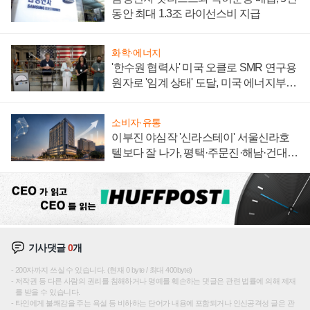
동안 최대 1.3조 라이선스비 지급
화학·에너지
'한수원 협력사' 미국 오클로 SMR 연구용
원자로 '임계 상태' 도달, 미국 에너지부
"중요한 이정표"
소비자·유통
이부진 야심작 '신라스테이' 서울신라호
텔보다 잘 나가, 평택·주문진·해남·건대로
성장판 더 넓힌다
기사댓글
0
개
200자까지 쓰실 수 있습니다. (현재 0 byte / 최대 400byte)
저작권 등 다른 사람의 권리를 침해하거나 명예를 훼손하는 댓글은 관련 법률에 의해 제재
를 받을 수 있습니다.
타인에게 불쾌감을 주는 욕설 등 비하하는 단어가 내용에 포함되거나 인신공격성 글은 관