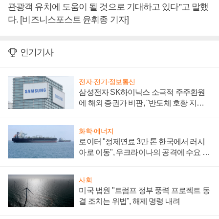
관광객 유치에 도움이 될 것으로 기대하고 있다”고 말했
다. [비즈니스포스트 윤휘종 기자]
인기기사
전자·전기·정보통신
삼성전자 SK하이닉스 소극적 주주환원
에 해외 증권가 비판, "반도체 호황 지속
성 의문"
화학·에너지
로이터 "정제연료 3만 톤 한국에서 러시
아로 이동", 우크라이나의 공격에 수요 늘
어
사회
미국 법원 "트럼프 정부 풍력 프로젝트 동
결 조치는 위법", 해제 명령 내려