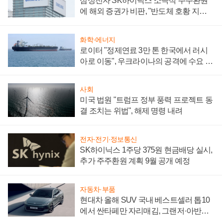
삼성전자 SK하이닉스 소극적 주주환원
에 해외 증권가 비판, "반도체 호황 지속
성 의문"
화학·에너지
로이터 "정제연료 3만 톤 한국에서 러시
아로 이동", 우크라이나의 공격에 수요 늘
어
사회
미국 법원 "트럼프 정부 풍력 프로젝트 동
결 조치는 위법", 해제 명령 내려
전자·전기·정보통신
SK하이닉스 1주당 375원 현금배당 실시,
추가 주주환원 계획 9월 공개 예정
자동차·부품
현대차 올해 SUV 국내 베스트셀러 톱10
에서 싼타페만 자리매김, 그랜저·아반떼
'세단 쌍끌이'로 내수 방어