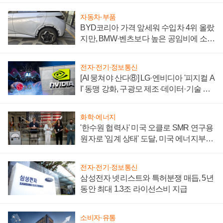
자동차·부품
BYD코리아 가격 앞세워 수입차 4위 올랐
지만, BMW·벤츠보다 높은 공임비에 소비
자 불만 폭발
전자·전기·정보통신
[AI 뭉쳐야 산다⑧] LG·엔비디아 '피지컬 A
I' 동맹 강화, 구광모 제조·데이터·기술 결
집해 종합 로보틱스 기업으로
화학·에너지
'한수원 협력사' 미국 오클로 SMR 연구용
원자로 '임계 상태' 도달, 미국 에너지부
"중요한 이정표"
전자·전기·정보통신
삼성전자 넷리스트와 특허분쟁 매듭, 5년
동안 최대 1.3조 라이선스비 지급
소비자·유통