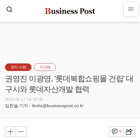
정치·사회
지자체
권영진 이광영, '롯데복합쇼핑몰 건립' 대
구시와 롯데자산개발 협력
2019-06-17 16:28:38
임한솔 기자 - limhs@businesspost.co.kr
0