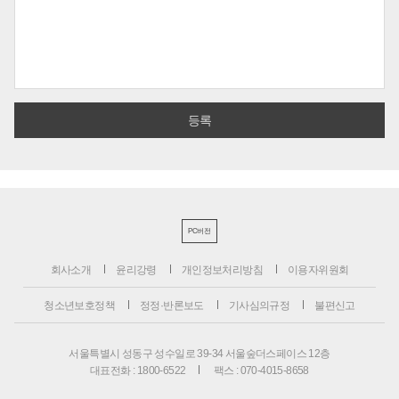
PC버전
회사소개
윤리강령
개인정보처리방침
이용자위원회
청소년보호정책
정정·반론보도
기사심의규정
불편신고
서울특별시 성동구 성수일로 39-34 서울숲더스페이스 12층
대표전화 : 1800-6522
팩스 : 070-4015-8658