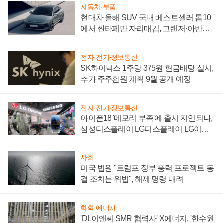
자동차·부품
현대차 올해 SUV 국내 베스트셀러 톱10
에서 싼타페만 자리매김, 그랜저·아반떼
'세단 쌍끌이'로 내수 방어
전자·전기·정보통신
SK하이닉스 1주당 375원 현금배당 실시,
추가 주주환원 계획 9월 공개 예정
전자·전기·정보통신
아이폰18 '메모리 부족'에 출시 지연되나,
삼성디스플레이 LG디스플레이 LG이노
텍 '탈애플' 수익 다각화 속도
사회
미국 법원 "트럼프 정부 풍력 프로젝트 동
결 조치는 위법", 해제 명령 내려
화학·에너지
'DL이앤씨 SMR 협력사' X에너지, '한수원