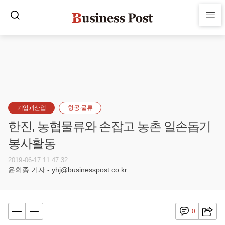
기업과산업
항공·물류
한진, 농협물류와 손잡고 농촌 일손돕기
봉사활동
2019-06-17 11:47:32
윤휘종 기자 - yhj@businesspost.co.kr
0