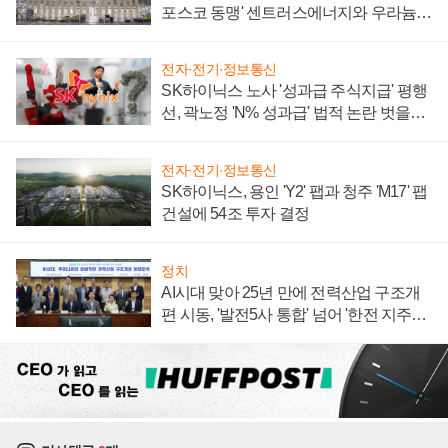
포스코 동맹' 센트러스에너지와 우라늄
계약 체결
전자·전기·정보통신
SK하이닉스 노사 '성과급 주식지급' 평행
선, 곽노정 'N% 성과급' 법적 논란 벗을지
주목
전자·전기·정보통신
SK하이닉스, 용인 'Y2' 팹과 청주 'M17' 팹
건설에 54조 투자 결정
정치
AI시대 맞아 25년 만에 전력산업 구조개
편 시동, '발전5사 통합' 넘어 '한전 지주사'
재편론도