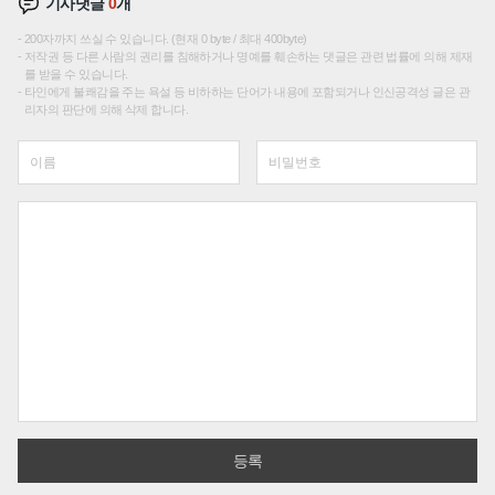
기사댓글
0
개
200자까지 쓰실 수 있습니다. (현재 0 byte / 최대 400byte)
저작권 등 다른 사람의 권리를 침해하거나 명예를 훼손하는 댓글은 관련 법률에 의해 제재
를 받을 수 있습니다.
타인에게 불쾌감을 주는 욕설 등 비하하는 단어가 내용에 포함되거나 인신공격성 글은 관
리자의 판단에 의해 삭제 합니다.