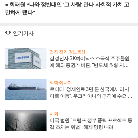
● 최태원 “나와 정반대인 '그 사람' 만나 사회적 가치 고
민하게 됐다"
인기기사
전자·전기·정보통신
삼성전자 SK하이닉스 소극적 주주환원
에 해외 증권가 비판, "반도체 호황 지속
성 의문"
화학·에너지
로이터 "정제연료 3만 톤 한국에서 러시
아로 이동", 우크라이나의 공격에 수요 늘
어
사회
미국 법원 "트럼프 정부 풍력 프로젝트 동
결 조치는 위법", 해제 명령 내려