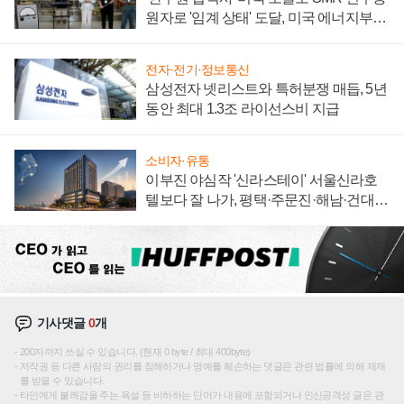
원자로 '임계 상태' 도달, 미국 에너지부
"중요한 이정표"
전자·전기·정보통신
삼성전자 넷리스트와 특허분쟁 매듭, 5년
동안 최대 1.3조 라이선스비 지급
소비자·유통
이부진 야심작 '신라스테이' 서울신라호
텔보다 잘 나가, 평택·주문진·해남·건대로
성장판 더 넓힌다
기사댓글
0
개
200자까지 쓰실 수 있습니다. (현재 0 byte / 최대 400byte)
저작권 등 다른 사람의 권리를 침해하거나 명예를 훼손하는 댓글은 관련 법률에 의해 제재
를 받을 수 있습니다.
타인에게 불쾌감을 주는 욕설 등 비하하는 단어가 내용에 포함되거나 인신공격성 글은 관