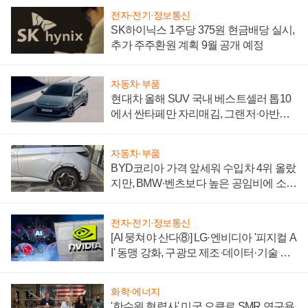
전자·전기·정보통신
SK하이닉스 1주당 375원 현금배당 실시,
추가 주주환원 계획 9월 공개 예정
자동차·부품
현대차 올해 SUV 국내 베스트셀러 톱10
에서 싼타페만 자리매김, 그랜저·아반떼
'세단 쌍끌이'로 내수 방어
자동차·부품
BYD코리아 가격 앞세워 수입차 4위 올랐
지만, BMW·벤츠보다 높은 공임비에 소비
자 불만 폭발
전자·전기·정보통신
[AI 뭉쳐야 산다⑧] LG·엔비디아 '피지컬 A
I' 동맹 강화, 구광모 제조·데이터·기술 결
집해 종합 로보틱스 기업으로
화학·에너지
'한수원 협력사' 미국 오클로 SMR 연구용