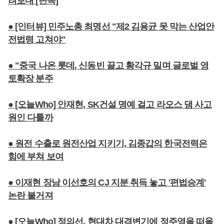
려보내 [단독]
● [인터뷰] 민주노총 최명선 "제2 김용균 못 막는 산업안
전법령 고쳐야"
● "중국 나온 롯데, 신동빈 끌고 황각규 밀며 글로벌 영
토확장 분주
● [오늘Who] 안재현, SK건설 명예 걸고 라오스 댐 사고
원인 다툴까
● 원전 수출로 원전산업 지키기, 김종갑의 한국전력은
힘에 부쳐 보여
● 이재현 장남 이선호의 CJ 지분 취득 놓고 '편법승계'
논란 불거져
● [오늘Who] 정의선, 현대차 대격변기에 정주영을 떠올