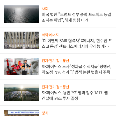
사회
미국 법원 "트럼프 정부 풍력 프로젝트 동결
조치는 위법", 해제 명령 내려
화학·에너지
'DL이앤씨 SMR 협력사' X에너지, '한수원 포
스코 동맹' 센트러스에너지와 우라늄 계약
체결
전자·전기·정보통신
SK하이닉스 노사 '성과급 주식지급' 평행선,
곽노정 'N% 성과급' 법적 논란 벗을지 주목
전자·전기·정보통신
SK하이닉스, 용인 'Y2' 팹과 청주 'M17' 팹
건설에 54조 투자 결정
정치