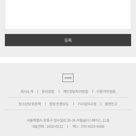
PC버전
회사소개
윤리강령
개인정보처리방침
이용자위원회
청소년보호정책
정정·반론보도
기사심의규정
불편신고
서울특별시 성동구 성수일로 39-34 서울숲더스페이스 12층
대표전화 : 1800-6522
팩스 : 070-4015-8658