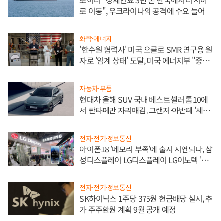
로 이동", 우크라이나의 공격에 수요 늘어
화학·에너지
'한수원 협력사' 미국 오클로 SMR 연구용 원
자로 '임계 상태' 도달, 미국 에너지부 "중요
한 이정표"
자동차·부품
현대차 올해 SUV 국내 베스트셀러 톱10에
서 싼타페만 자리매김, 그랜저·아반떼 '세단
쌍끌이'로 내수 방어
전자·전기·정보통신
아이폰18 '메모리 부족'에 출시 지연되나, 삼
성디스플레이 LG디스플레이 LG이노텍 '탈
애플' 수익 다각화 속도
전자·전기·정보통신
SK하이닉스 1주당 375원 현금배당 실시, 추
가 주주환원 계획 9월 공개 예정