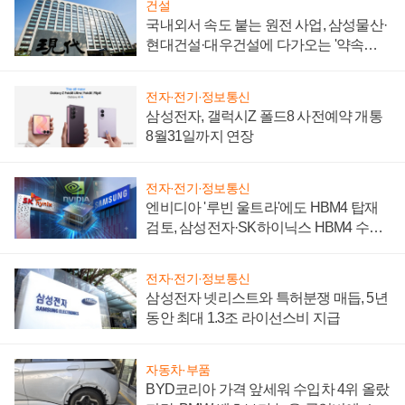
건설
국내외서 속도 붙는 원전 사업, 삼성물산·
현대건설·대우건설에 다가오는 '약속의
시간'
전자·전기·정보통신
삼성전자, 갤럭시Z 폴드8 사전예약 개통
8월31일까지 연장
전자·전기·정보통신
엔비디아 '루빈 울트라'에도 HBM4 탑재
검토, 삼성전자·SK하이닉스 HBM4 수율
에 주도권 갈린다
전자·전기·정보통신
삼성전자 넷리스트와 특허분쟁 매듭, 5년
동안 최대 1.3조 라이선스비 지급
자동차·부품
BYD코리아 가격 앞세워 수입차 4위 올랐