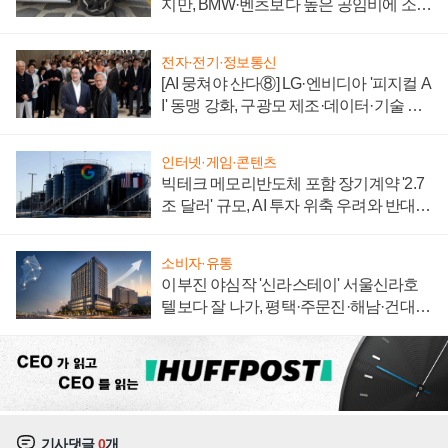
지만, BMW·벤츠보다 높은 공임비에 소비
자 불만 폭발
전자·전기·정보통신
[AI 뭉쳐야 산다⑧] LG·엔비디아 '피지컬 A
I' 동맹 강화, 구광모 제조·데이터·기술 결
집해 종합 로보틱스 기업으로
인터넷·게임·콘텐츠
빅테크 메모리반도체 포함 장기계약 '2.7
조 달러' 규모, AI 투자 위축 우려와 반대
신호
소비자·유통
이부진 야심작 '신라스테이' 서울신라호
텔보다 잘 나가, 평택·주문진·해남·건대로
성장판 더 넓힌다
기사댓글
0
개