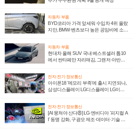
추가 주주환원 계획 9월 공개 예정
자동차·부품
BYD코리아 가격 앞세워 수입차 4위 올랐
지만, BMW·벤츠보다 높은 공임비에 소비
자 불만 폭발
자동차·부품
현대차 올해 SUV 국내 베스트셀러 톱10
에서 싼타페만 자리매김, 그랜저·아반떼
'세단 쌍끌이'로 내수 방어
전자·전기·정보통신
아이폰18 '메모리 부족'에 출시 지연되나,
삼성디스플레이 LG디스플레이 LG이노
텍 '탈애플' 수익 다각화 속도
전자·전기·정보통신
[AI 뭉쳐야 산다⑧] LG·엔비디아 '피지컬 A
I' 동맹 강화, 구광모 제조·데이터·기술 결
집해 종합 로보틱스 기업으로