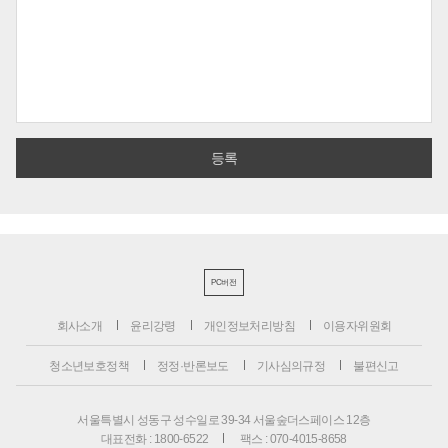
PC버전
회사소개
윤리강령
개인정보처리방침
이용자위원회
청소년보호정책
정정·반론보도
기사심의규정
불편신고
서울특별시 성동구 성수일로 39-34 서울숲더스페이스 12층
대표전화 : 1800-6522
팩스 : 070-4015-8658