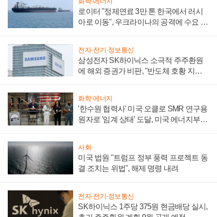
화학·에너지
로이터 "정제연료 3만 톤 한국에서 러시
아로 이동", 우크라이나의 공격에 수요 늘
어
전자·전기·정보통신
삼성전자 SK하이닉스 소극적 주주환원
에 해외 증권가 비판, "반도체 호황 지속
성 의문"
화학·에너지
'한수원 협력사' 미국 오클로 SMR 연구용
원자로 '임계 상태' 도달, 미국 에너지부
"중요한 이정표"
사회
미국 법원 "트럼프 정부 풍력 프로젝트 동
결 조치는 위법", 해제 명령 내려
전자·전기·정보통신
SK하이닉스 1주당 375원 현금배당 실시,