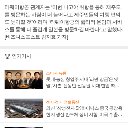
티웨이항공 관계자는 “이번 나고야 취항을 통해 제주도
를 방문하는 사람이 더 늘어나고 제주민들의 여행 편의
도 높아질 것”이라며 “티웨이항공의 합리적 운임과 서비
스를 통해 더 즐겁게 일본을 방문하길 바란다”고 말했다.
[비즈니스포스트 김지효 기자]
인기기사
소비자·유통
롯데·농심 창업주 시대 '라면 앙금'은 옛
말, '사촌' 신동빈·신동원 시대 협업 확대
일로
전자·전기·정보통신
외신 "삼성전자 SK하이닉스 중국 공장용
현지 생산 반도체 장비 시험, 미국 수출통
제 대비"