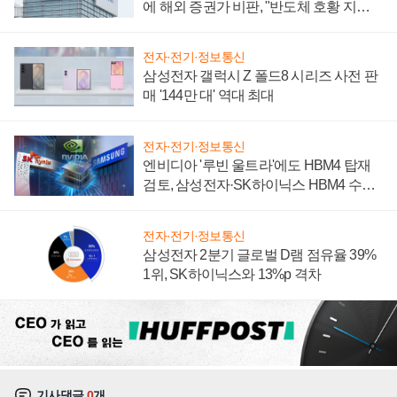
에 해외 증권가 비판, "반도체 호황 지속
성 의문"
전자·전기·정보통신
삼성전자 갤럭시 Z 폴드8 시리즈 사전 판
매 '144만 대' 역대 최대
전자·전기·정보통신
엔비디아 '루빈 울트라'에도 HBM4 탑재
검토, 삼성전자·SK하이닉스 HBM4 수율
에 주도권 갈린다
전자·전기·정보통신
삼성전자 2분기 글로벌 D램 점유율 39%
1위, SK하이닉스와 13%p 격차
기사댓글
0
개