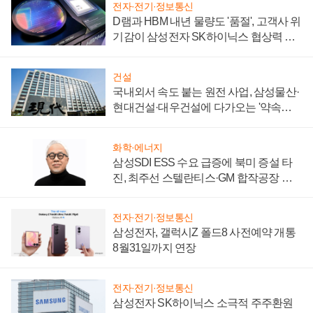
전자·전기·정보통신
D램과 HBM 내년 물량도 '품절', 고객사 위
기감이 삼성전자 SK하이닉스 협상력 더
키워
건설
국내외서 속도 붙는 원전 사업, 삼성물산·
현대건설·대우건설에 다가오는 '약속의
시간'
화학·에너지
삼성SDI ESS 수요 급증에 북미 증설 타
진, 최주선 스텔란티스·GM 합작공장 건
설 재추진하나
전자·전기·정보통신
삼성전자, 갤럭시Z 폴드8 사전예약 개통
8월31일까지 연장
전자·전기·정보통신
삼성전자 SK하이닉스 소극적 주주환원