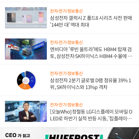
전자·전기·정보통신
삼성전자 갤럭시 Z 폴드8 시리즈 사전 판매
'144만 대' 역대 최대
전자·전기·정보통신
엔비디아 '루빈 울트라'에도 HBM4 탑재 검
토, 삼성전자·SK하이닉스 HBM4 수율에 주
도권 갈린다
전자·전기·정보통신
삼성전자 2분기 글로벌 D램 점유율 39% 1
위, SK하이닉스와 13%p 격차
전자·전기·정보통신
[오늘Who] 정철동 LG디스플레이 모바일 O
LED로 하반기 실적 반등 시동, '칩플레이
션'에 가격 인하 압박은 부담