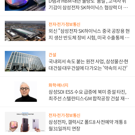
D램과 HBM 내년 물량도 '품절', 고객사 위
기감이 삼성전자 SK하이닉스 협상력 더 키
워
전자·전기·정보통신
외신 "삼성전자 SK하이닉스 중국 공장용 현
지 생산 반도체 장비 시험, 미국 수출통제 대
비"
건설
국내외서 속도 붙는 원전 사업, 삼성물산·현
대건설·대우건설에 다가오는 '약속의 시간'
화학·에너지
삼성SDI ESS 수요 급증에 북미 증설 타진,
최주선 스텔란티스·GM 합작공장 건설 재추
진하나
전자·전기·정보통신
삼성전자, 갤럭시Z 폴드8 사전예약 개통 8
월31일까지 연장