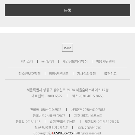
PC버전
회사소개
윤리강령
개인정보처리방침
이용자위원회
청소년보호정책
정정·반론보도
기사심의규정
불편신고
서울특별시 성동구 성수일로 39-34 서울숲더스페이스 12층
대표전화 : 1800-6522
팩스 : 070-4015-8658
편집국 : 070-4010-8512
사업본부 : 070-4010-7078
등록번호 : 서울 아 02897
제호 : 비즈니스포스트
등록일: 2013.11.13
발행·편집인 : 강석운
발행일자: 2013년 12월 2일
청소년보호책임자 : 강석운
ISSN : 2636-171X
Copyright ⓒ
B
USINESSPOST
. All rights reserved.