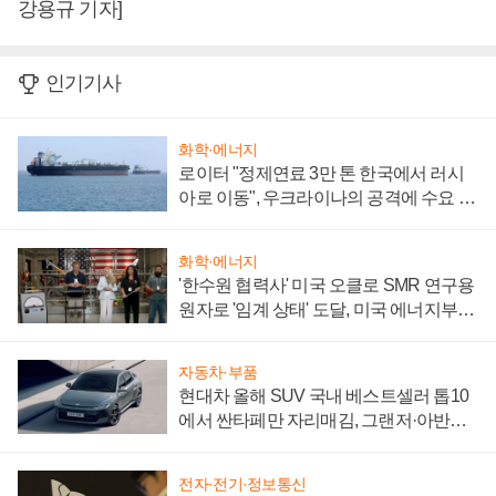
강용규 기자]
인기기사
화학·에너지
로이터 "정제연료 3만 톤 한국에서 러시
아로 이동", 우크라이나의 공격에 수요 늘
어
화학·에너지
'한수원 협력사' 미국 오클로 SMR 연구용
원자로 '임계 상태' 도달, 미국 에너지부
"중요한 이정표"
자동차·부품
현대차 올해 SUV 국내 베스트셀러 톱10
에서 싼타페만 자리매김, 그랜저·아반떼
'세단 쌍끌이'로 내수 방어
전자·전기·정보통신