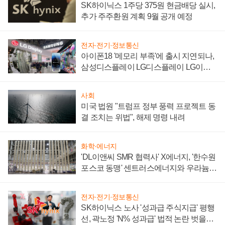
SK하이닉스 1주당 375원 현금배당 실시,
추가 주주환원 계획 9월 공개 예정
전자·전기·정보통신
아이폰18 '메모리 부족'에 출시 지연되나,
삼성디스플레이 LG디스플레이 LG이노
텍 '탈애플' 수익 다각화 속도
사회
미국 법원 "트럼프 정부 풍력 프로젝트 동
결 조치는 위법", 해제 명령 내려
화학·에너지
'DL이앤씨 SMR 협력사' X에너지, '한수원
포스코 동맹' 센트러스에너지와 우라늄
계약 체결
전자·전기·정보통신
SK하이닉스 노사 '성과급 주식지급' 평행
선, 곽노정 'N% 성과급' 법적 논란 벗을지