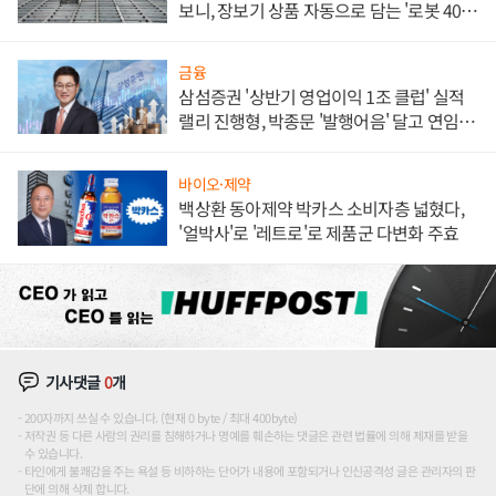
보니, 장보기 상품 자동으로 담는 '로봇 400
대' 장관
금융
삼섬증권 '상반기 영업이익 1조 클럽' 실적
랠리 진행형, 박종문 '발행어음' 달고 연임 향
하나
바이오·제약
백상환 동아제약 박카스 소비자층 넓혔다,
'얼박사'로 '레트로'로 제품군 다변화 주효
기사댓글
0
개
200자까지 쓰실 수 있습니다. (현재 0 byte / 최대 400byte)
저작권 등 다른 사람의 권리를 침해하거나 명예를 훼손하는 댓글은 관련 법률에 의해 제재를 받을
수 있습니다.
타인에게 불쾌감을 주는 욕설 등 비하하는 단어가 내용에 포함되거나 인신공격성 글은 관리자의 판
단에 의해 삭제 합니다.