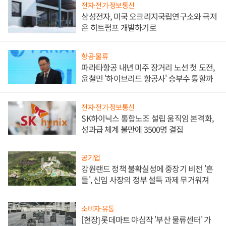
전자·전기·정보통신
삼성전자, 미국 오크리지국립연구소와 극저
온 히트펌프 개발하기로
항공·물류
파라타항공 내년 미주 장거리 노선 첫 도전,
윤철민 '하이브리드 항공사' 승부수 통할까
전자·전기·정보통신
SK하이닉스 통합노조 설립 움직임 본격화,
성과급 체계 불만에 3500명 결집
공기업
강원랜드 정책 불확실성에 중장기 비전 '흔
들', 신임 사장의 정부 설득 과제 무거워져
소비자·유통
[현장] 롯데마트 야심작 '부산 물류센터' 가