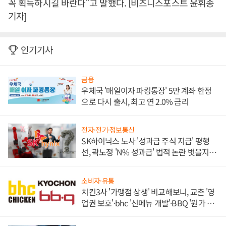
꼭 획득하시길 바란다”고 말했다. [비즈니스포스트 윤휘종
기자]
인기기사
금융
우체국 '매일이자 파킹통장' 5만 계좌 한정
으로 다시 출시, 최고 연 2.0% 금리
전자·전기·정보통신
SK하이닉스 노사 '성과급 주식 지급' 평행
선, 곽노정 'N% 성과급' 법적 논란 벗을지 주
목
소비자·유통
치킨3사 '가맹점 상생' 비교해보니, 교촌 '영
업권 보호'·bhc '신메뉴 개발'·BBQ '원가 부
담'