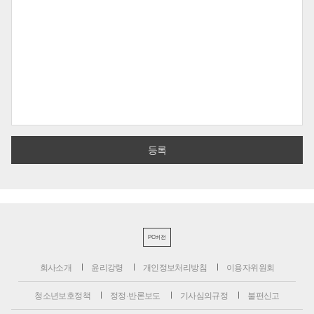
PC버전
회사소개
윤리강령
개인정보처리방침
이용자위원회
청소년보호정책
정정·반론보도
기사심의규정
불편신고