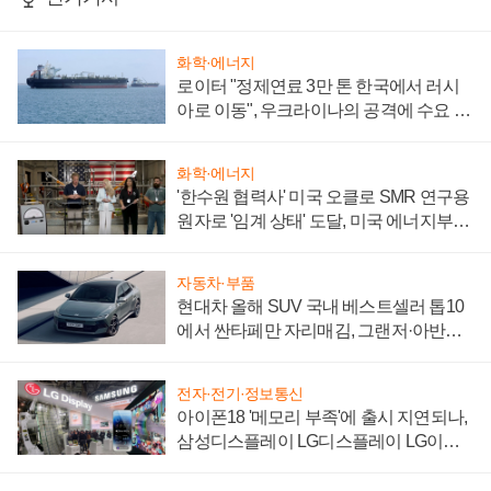
화학·에너지
로이터 "정제연료 3만 톤 한국에서 러시
아로 이동", 우크라이나의 공격에 수요 늘
어
화학·에너지
'한수원 협력사' 미국 오클로 SMR 연구용
원자로 '임계 상태' 도달, 미국 에너지부
"중요한 이정표"
자동차·부품
현대차 올해 SUV 국내 베스트셀러 톱10
에서 싼타페만 자리매김, 그랜저·아반떼
'세단 쌍끌이'로 내수 방어
전자·전기·정보통신
아이폰18 '메모리 부족'에 출시 지연되나,
삼성디스플레이 LG디스플레이 LG이노
텍 '탈애플' 수익 다각화 속도