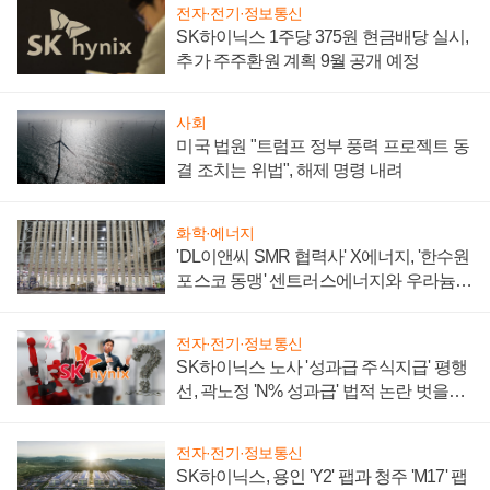
전자·전기·정보통신
SK하이닉스 1주당 375원 현금배당 실시,
추가 주주환원 계획 9월 공개 예정
사회
미국 법원 "트럼프 정부 풍력 프로젝트 동
결 조치는 위법", 해제 명령 내려
화학·에너지
'DL이앤씨 SMR 협력사' X에너지, '한수원
포스코 동맹' 센트러스에너지와 우라늄
계약 체결
전자·전기·정보통신
SK하이닉스 노사 '성과급 주식지급' 평행
선, 곽노정 'N% 성과급' 법적 논란 벗을지
주목
전자·전기·정보통신
SK하이닉스, 용인 'Y2' 팹과 청주 'M17' 팹