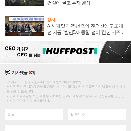
건설에 54조 투자 결정
정치
AI시대 맞아 25년 만에 전력산업 구조개
편 시동, '발전5사 통합' 넘어 '한전 지주사'
재편론도
기사댓글
0
개
200자까지 쓰실 수 있습니다. (현재 0 byte / 최대 400byte)
저작권 등 다른 사람의 권리를 침해하거나 명예를 훼손하는 댓글은 관련 법률에 의해 제재
를 받을 수 있습니다.
타인에게 불쾌감을 주는 욕설 등 비하하는 단어가 내용에 포함되거나 인신공격성 글은 관
리자의 판단에 의해 삭제 합니다.