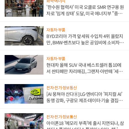
화학·에너지
'한수원 협력사' 미국 오클로 SMR 연구용 원
자로 '임계 상태' 도달, 미국 에너지부 "중요
한 이정표"
자동차·부품
BYD코리아 가격 앞세워 수입차 4위 올랐지
만, BMW·벤츠보다 높은 공임비에 소비자
불만 폭발
자동차·부품
현대차 올해 SUV 국내 베스트셀러 톱10에
서 싼타페만 자리매김, 그랜저·아반떼 '세단
쌍끌이'로 내수 방어
전자·전기·정보통신
[AI 뭉쳐야 산다⑧] LG·엔비디아 '피지컬 AI'
동맹 강화, 구광모 제조·데이터·기술 결집
해 종합 로보틱스 기업으로
전자·전기·정보통신
아이폰18 '메모리 부족'에 출시 지연되나, 삼