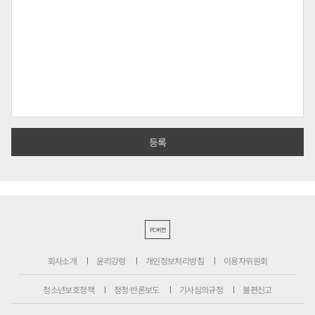
PC버전
회사소개
윤리강령
개인정보처리방침
이용자위원회
청소년보호정책
정정·반론보도
기사심의규정
불편신고