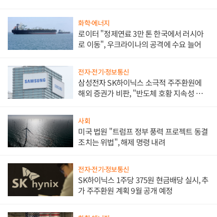
화학·에너지
로이터 "정제연료 3만 톤 한국에서 러시아
로 이동", 우크라이나의 공격에 수요 늘어
전자·전기·정보통신
삼성전자 SK하이닉스 소극적 주주환원에
해외 증권가 비판, "반도체 호황 지속성 의
문"
사회
미국 법원 "트럼프 정부 풍력 프로젝트 동결
조치는 위법", 해제 명령 내려
전자·전기·정보통신
SK하이닉스 1주당 375원 현금배당 실시, 추
가 주주환원 계획 9월 공개 예정