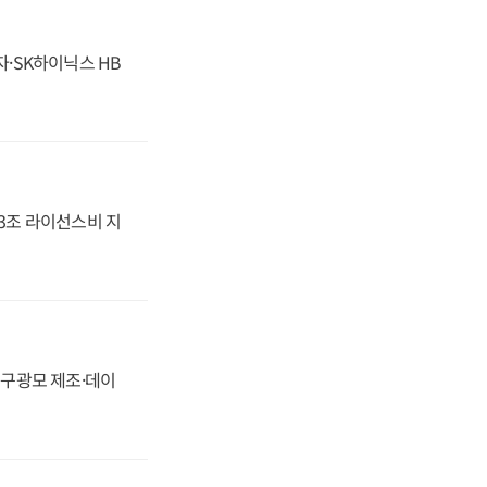
자·SK하이닉스 HB
.3조 라이선스비 지
화, 구광모 제조·데이