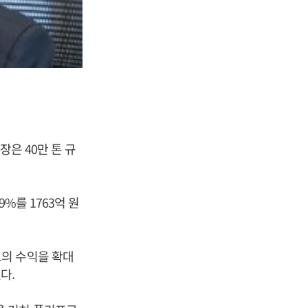
은 40만 톤 규
%를 1763억 원
의 수익을 확대
다.