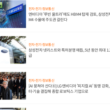
전자·전기·정보통신
엔비디아 '루빈 울트라'에도 HBM4 탑재 검토, 삼성전
M4 수율에 주도권 갈린다
전자·전기·정보통신
삼성전자 넷리스트와 특허분쟁 매듭, 5년 동안 최대 1
급
전자·전기·정보통신
[AI 뭉쳐야 산다⑧] LG·엔비디아 '피지컬 AI' 동맹 강
터·기술 결집해 종합 로보틱스 기업으로