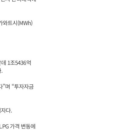
가와트시(MWh)
데 1조5436억
.
다”며 “투자자금
업자다.
LPG 가격 변동에