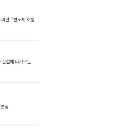
비판, "반도체 호황
대우건설에 다가오는
지 연장