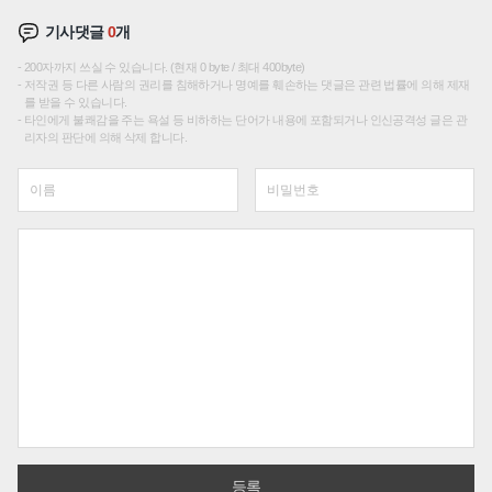
기사댓글
0
개
200자까지 쓰실 수 있습니다. (현재 0 byte / 최대 400byte)
저작권 등 다른 사람의 권리를 침해하거나 명예를 훼손하는 댓글은 관련 법률에 의해 제재
를 받을 수 있습니다.
타인에게 불쾌감을 주는 욕설 등 비하하는 단어가 내용에 포함되거나 인신공격성 글은 관
리자의 판단에 의해 삭제 합니다.