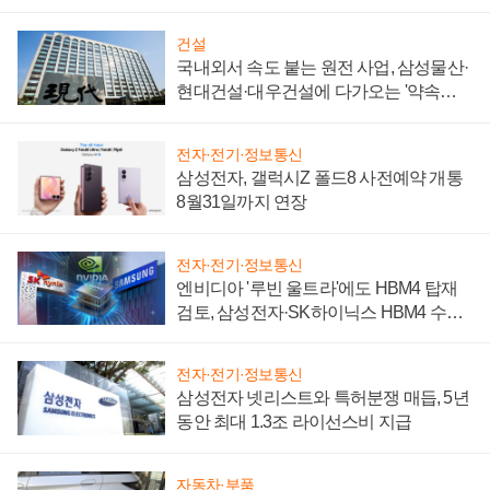
성 의문"
건설
국내외서 속도 붙는 원전 사업, 삼성물산·
현대건설·대우건설에 다가오는 '약속의
시간'
전자·전기·정보통신
삼성전자, 갤럭시Z 폴드8 사전예약 개통
8월31일까지 연장
전자·전기·정보통신
엔비디아 '루빈 울트라'에도 HBM4 탑재
검토, 삼성전자·SK하이닉스 HBM4 수율
에 주도권 갈린다
전자·전기·정보통신
삼성전자 넷리스트와 특허분쟁 매듭, 5년
동안 최대 1.3조 라이선스비 지급
자동차·부품