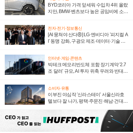
BYD코리아 가격 앞세워 수입차 4위 올랐
지만, BMW·벤츠보다 높은 공임비에 소비
자 불만 폭발
전자·전기·정보통신
[AI 뭉쳐야 산다⑧] LG·엔비디아 '피지컬 A
I' 동맹 강화, 구광모 제조·데이터·기술 결
집해 종합 로보틱스 기업으로
인터넷·게임·콘텐츠
빅테크 메모리반도체 포함 장기계약 '2.7
조 달러' 규모, AI 투자 위축 우려와 반대
신호
소비자·유통
이부진 야심작 '신라스테이' 서울신라호
텔보다 잘 나가, 평택·주문진·해남·건대로
성장판 더 넓힌다