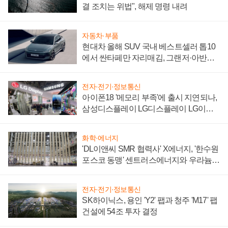
결 조치는 위법", 해제 명령 내려
자동차·부품
현대차 올해 SUV 국내 베스트셀러 톱10
에서 싼타페만 자리매김, 그랜저·아반떼
'세단 쌍끌이'로 내수 방어
전자·전기·정보통신
아이폰18 '메모리 부족'에 출시 지연되나,
삼성디스플레이 LG디스플레이 LG이노
텍 '탈애플' 수익 다각화 속도
화학·에너지
'DL이앤씨 SMR 협력사' X에너지, '한수원
포스코 동맹' 센트러스에너지와 우라늄
계약 체결
전자·전기·정보통신
SK하이닉스, 용인 'Y2' 팹과 청주 'M17' 팹
건설에 54조 투자 결정