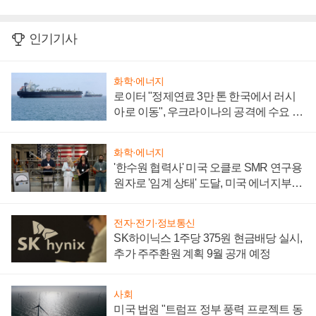
인기기사
화학·에너지
로이터 "정제연료 3만 톤 한국에서 러시
아로 이동", 우크라이나의 공격에 수요 늘
어
화학·에너지
'한수원 협력사' 미국 오클로 SMR 연구용
원자로 '임계 상태' 도달, 미국 에너지부
"중요한 이정표"
전자·전기·정보통신
SK하이닉스 1주당 375원 현금배당 실시,
추가 주주환원 계획 9월 공개 예정
사회
미국 법원 "트럼프 정부 풍력 프로젝트 동