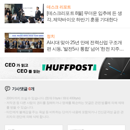
데스크 리포트
[데스크리포트 8월] 무더운 입추에 든 생
각, 제약바이오 하반기 훈풍 기대한다
정치
AI시대 맞아 25년 만에 전력산업 구조개
편 시동, '발전5사 통합' 넘어 '한전 지주사'
재편론도
기사댓글
0
개
200자까지 쓰실 수 있습니다. (현재 0 byte / 최대 400byte)
저작권 등 다른 사람의 권리를 침해하거나 명예를 훼손하는 댓글은 관련 법률에 의해 제재
를 받을 수 있습니다.
타인에게 불쾌감을 주는 욕설 등 비하하는 단어가 내용에 포함되거나 인신공격성 글은 관
리자의 판단에 의해 삭제 합니다.