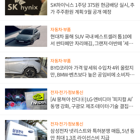
SK하이닉스 1주당 375원 현금배당 실시, 추
가 주주환원 계획 9월 공개 예정
자동차·부품
현대차 올해 SUV 국내 베스트셀러 톱10에
서 싼타페만 자리매김, 그랜저·아반떼 '세단
쌍끌이'로 내수 방어
자동차·부품
BYD코리아 가격 앞세워 수입차 4위 올랐지
만, BMW·벤츠보다 높은 공임비에 소비자
불만 폭발
전자·전기·정보통신
[AI 뭉쳐야 산다⑧] LG·엔비디아 '피지컬 AI'
동맹 강화, 구광모 제조·데이터·기술 결집
해 종합 로보틱스 기업으로
전자·전기·정보통신
삼성전자 넷리스트와 특허분쟁 매듭, 5년 동
안 최대 1.3조 라이선스비 지급