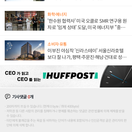
화학·에너지
'한수원 협력사' 미국 오클로 SMR 연구용 원
자로 '임계 상태' 도달, 미국 에너지부 "중요
한 이정표"
소비자·유통
이부진 야심작 '신라스테이' 서울신라호텔
보다 잘 나가, 평택·주문진·해남·건대로 성
장판 더 넓힌다
기사댓글
0
개
200자까지 쓰실 수 있습니다. (현재 0 byte / 최대 400byte)
저작권 등 다른 사람의 권리를 침해하거나 명예를 훼손하는 댓글은 관련 법률에 의해 제재를 받을
수 있습니다.
타인에게 불쾌감을 주는 욕설 등 비하하는 단어가 내용에 포함되거나 인신공격성 글은 관리자의 판
단에 의해 삭제 합니다.