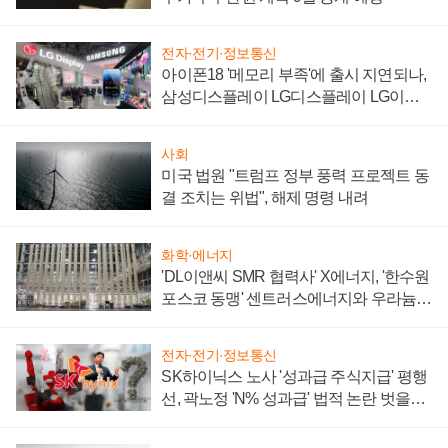
전자·전기·정보통신
아이폰18 '메모리 부족'에 출시 지연되나,
삼성디스플레이 LG디스플레이 LG이노
텍 '탈애플' 수익 다각화 속도
사회
미국 법원 "트럼프 정부 풍력 프로젝트 동
결 조치는 위법", 해제 명령 내려
화학·에너지
'DL이앤씨 SMR 협력사' X에너지, '한수원
포스코 동맹' 센트러스에너지와 우라늄
계약 체결
전자·전기·정보통신
SK하이닉스 노사 '성과급 주식지급' 평행
선, 곽노정 'N% 성과급' 법적 논란 벗을지
주목