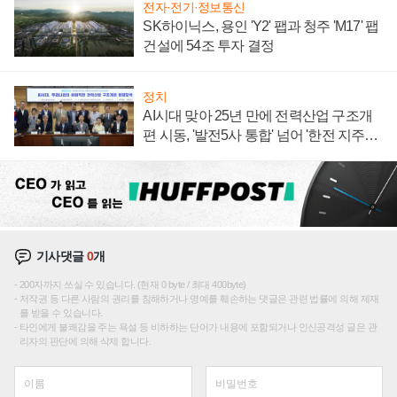
전자·전기·정보통신
SK하이닉스, 용인 'Y2' 팹과 청주 'M17' 팹
건설에 54조 투자 결정
정치
AI시대 맞아 25년 만에 전력산업 구조개
편 시동, '발전5사 통합' 넘어 '한전 지주사'
재편론도
기사댓글
0
개
200자까지 쓰실 수 있습니다. (현재 0 byte / 최대 400byte)
저작권 등 다른 사람의 권리를 침해하거나 명예를 훼손하는 댓글은 관련 법률에 의해 제재
를 받을 수 있습니다.
타인에게 불쾌감을 주는 욕설 등 비하하는 단어가 내용에 포함되거나 인신공격성 글은 관
리자의 판단에 의해 삭제 합니다.