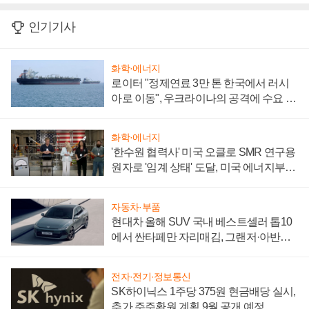
인기기사
화학·에너지
로이터 "정제연료 3만 톤 한국에서 러시
아로 이동", 우크라이나의 공격에 수요 늘
어
화학·에너지
'한수원 협력사' 미국 오클로 SMR 연구용
원자로 '임계 상태' 도달, 미국 에너지부
"중요한 이정표"
자동차·부품
현대차 올해 SUV 국내 베스트셀러 톱10
에서 싼타페만 자리매김, 그랜저·아반떼
'세단 쌍끌이'로 내수 방어
전자·전기·정보통신
SK하이닉스 1주당 375원 현금배당 실시,
추가 주주환원 계획 9월 공개 예정