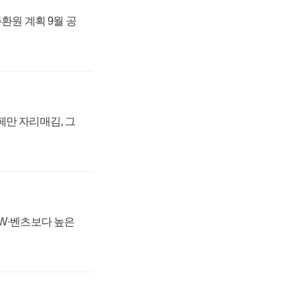
주환원 계획 9월 공
페만 자리매김, 그
MW·벤츠보다 높은