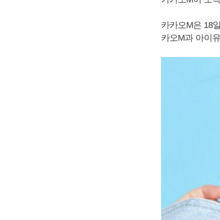
카카오M은 18일
카오M과 아이유의