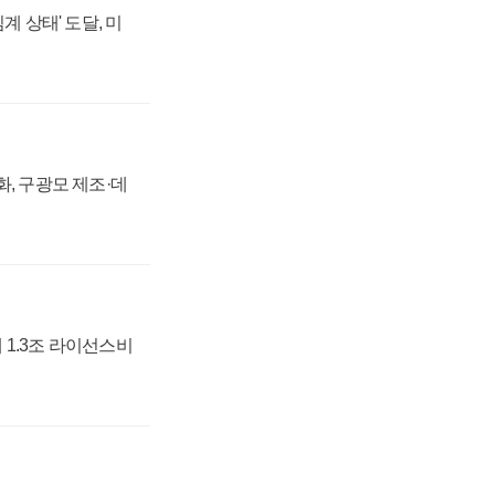
계 상태' 도달, 미
강화, 구광모 제조·데
 1.3조 라이선스비