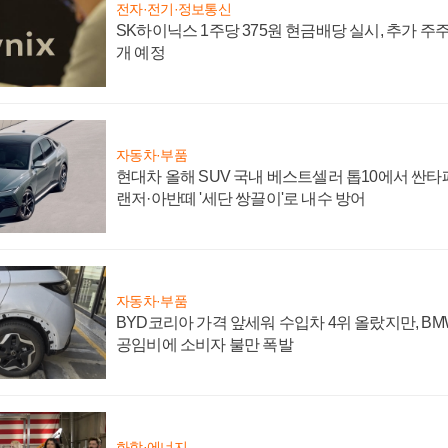
전자·전기·정보통신
SK하이닉스 1주당 375원 현금배당 실시, 추가 주
개 예정
자동차·부품
현대차 올해 SUV 국내 베스트셀러 톱10에서 싼타
랜저·아반떼 '세단 쌍끌이'로 내수 방어
자동차·부품
BYD코리아 가격 앞세워 수입차 4위 올랐지만, B
공임비에 소비자 불만 폭발
화학·에너지