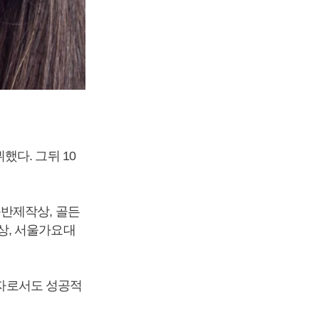
다. 그뒤 10
음반제작상, 골든
상, 서울가요대
기자로서도 성공적