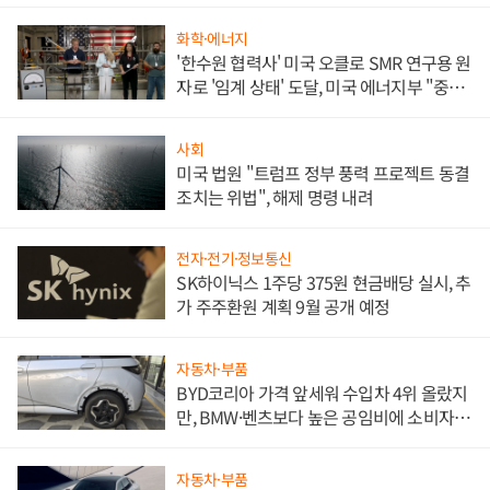
문"
화학·에너지
'한수원 협력사' 미국 오클로 SMR 연구용 원
자로 '임계 상태' 도달, 미국 에너지부 "중요
한 이정표"
사회
미국 법원 "트럼프 정부 풍력 프로젝트 동결
조치는 위법", 해제 명령 내려
전자·전기·정보통신
SK하이닉스 1주당 375원 현금배당 실시, 추
가 주주환원 계획 9월 공개 예정
자동차·부품
BYD코리아 가격 앞세워 수입차 4위 올랐지
만, BMW·벤츠보다 높은 공임비에 소비자
불만 폭발
자동차·부품