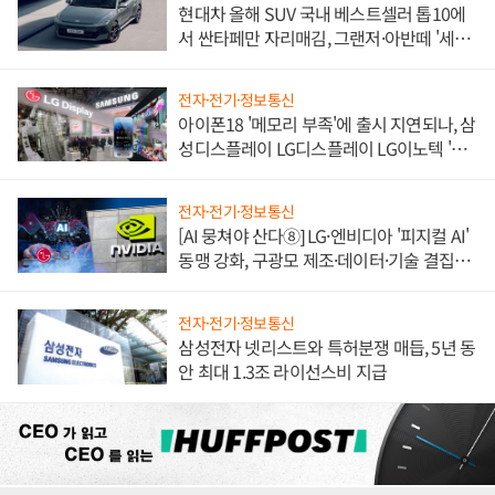
현대차 올해 SUV 국내 베스트셀러 톱10에
서 싼타페만 자리매김, 그랜저·아반떼 '세단
쌍끌이'로 내수 방어
전자·전기·정보통신
아이폰18 '메모리 부족'에 출시 지연되나, 삼
성디스플레이 LG디스플레이 LG이노텍 '탈
애플' 수익 다각화 속도
전자·전기·정보통신
[AI 뭉쳐야 산다⑧] LG·엔비디아 '피지컬 AI'
동맹 강화, 구광모 제조·데이터·기술 결집
해 종합 로보틱스 기업으로
전자·전기·정보통신
삼성전자 넷리스트와 특허분쟁 매듭, 5년 동
안 최대 1.3조 라이선스비 지급