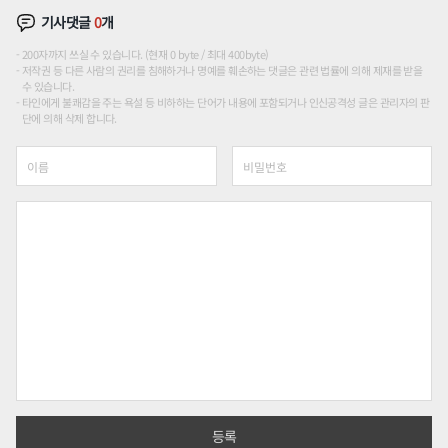
기사댓글
0
개
200자까지 쓰실 수 있습니다. (현재 0 byte / 최대 400byte)
저작권 등 다른 사람의 권리를 침해하거나 명예를 훼손하는 댓글은 관련 법률에 의해 제재를 받을
수 있습니다.
타인에게 불쾌감을 주는 욕설 등 비하하는 단어가 내용에 포함되거나 인신공격성 글은 관리자의 판
단에 의해 삭제 합니다.