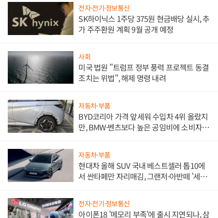
전자·전기·정보통신
SK하이닉스 1주당 375원 현금배당 실시, 추
가 주주환원 계획 9월 공개 예정
사회
미국 법원 "트럼프 정부 풍력 프로젝트 동결
조치는 위법", 해제 명령 내려
자동차·부품
BYD코리아 가격 앞세워 수입차 4위 올랐지
만, BMW·벤츠보다 높은 공임비에 소비자
불만 폭발
자동차·부품
현대차 올해 SUV 국내 베스트셀러 톱10에
서 싼타페만 자리매김, 그랜저·아반떼 '세단
쌍끌이'로 내수 방어
전자·전기·정보통신
아이폰18 '메모리 부족'에 출시 지연되나, 삼