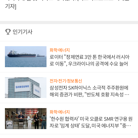
기자]
인기기사
화학·에너지
로이터 "정제연료 3만 톤 한국에서 러시아
로 이동", 우크라이나의 공격에 수요 늘어
전자·전기·정보통신
삼성전자 SK하이닉스 소극적 주주환원에
해외 증권가 비판, "반도체 호황 지속성 의
문"
화학·에너지
'한수원 협력사' 미국 오클로 SMR 연구용 원
자로 '임계 상태' 도달, 미국 에너지부 "중요
한 이정표"