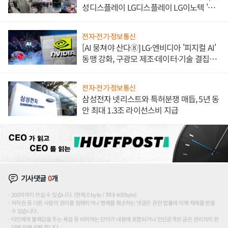
성디스플레이 LG디스플레이 LG이노텍 '탈
애플' 수익 다각화 속도
전자·전기·정보통신
[AI 뭉쳐야 산다⑧] LG·엔비디아 '피지컬 AI'
동맹 강화, 구광모 제조·데이터·기술 결집
해 종합 로보틱스 기업으로
전자·전기·정보통신
삼성전자 넷리스트와 특허분쟁 매듭, 5년 동
안 최대 1.3조 라이선스비 지급
기사댓글
0
개
200자까지 쓰실 수 있습니다. (현재 0 byte / 최대 400byte)
저작권 등 다른 사람의 권리를 침해하거나 명예를 훼손하는 댓글은 관련 법률에 의해 제재를 받을
수 있습니다.
타인에게 불쾌감을 주는 욕설 등 비하하는 단어가 내용에 포함되거나 인신공격성 글은 관리자의 판
단에 의해 삭제 합니다.