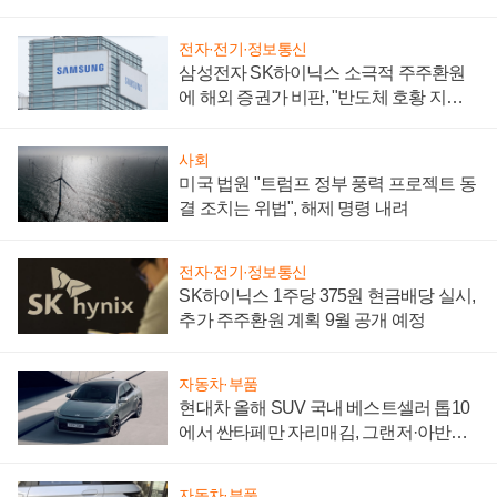
어
전자·전기·정보통신
삼성전자 SK하이닉스 소극적 주주환원
에 해외 증권가 비판, "반도체 호황 지속
성 의문"
사회
미국 법원 "트럼프 정부 풍력 프로젝트 동
결 조치는 위법", 해제 명령 내려
전자·전기·정보통신
SK하이닉스 1주당 375원 현금배당 실시,
추가 주주환원 계획 9월 공개 예정
자동차·부품
현대차 올해 SUV 국내 베스트셀러 톱10
에서 싼타페만 자리매김, 그랜저·아반떼
'세단 쌍끌이'로 내수 방어
자동차·부품