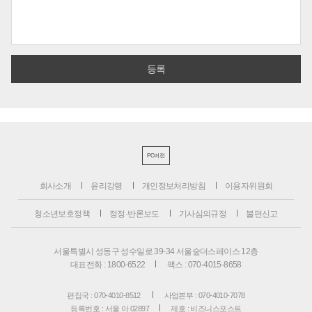
PC버전
회사소개
윤리강령
개인정보처리방침
이용자위원회
청소년보호정책
정정·반론보도
기사심의규정
불편신고
서울특별시 성동구 성수일로 39-34 서울숲더스페이스 12층
대표전화 : 1800-6522
팩스 : 070-4015-8658
편집국 : 070-4010-8512
사업본부 : 070-4010-7078
등록번호 : 서울 아 02897
제호 : 비즈니스포스트