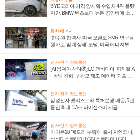
BYD코리아 가격 앞세워 수입차 4위 올랐
지만, BMW·벤츠보다 높은 공임비에 소비
자 불만 폭발
화학·에너지
'한수원 협력사' 미국 오클로 SMR 연구용
원자로 '임계 상태' 도달, 미국 에너지부
"중요한 이정표"
전자·전기·정보통신
[AI 뭉쳐야 산다⑧] LG·엔비디아 '피지컬 A
I' 동맹 강화, 구광모 제조·데이터·기술 결
집해 종합 로보틱스 기업으로
전자·전기·정보통신
삼성전자 넷리스트와 특허분쟁 매듭, 5년
동안 최대 1.3조 라이선스비 지급
전자·전기·정보통신
아이폰18 '메모리 부족'에 출시 지연되나,
삼성디스플레이 LG디스플레이 LG이노