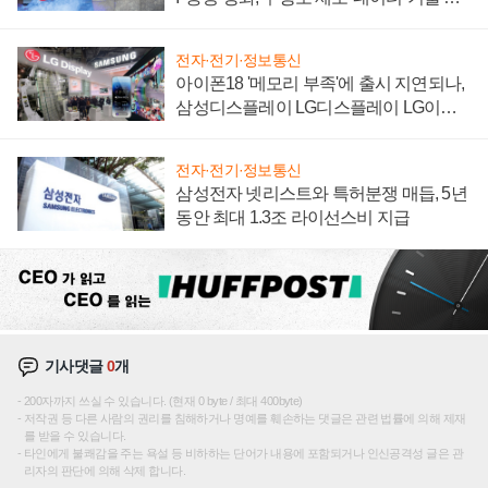
집해 종합 로보틱스 기업으로
전자·전기·정보통신
아이폰18 '메모리 부족'에 출시 지연되나,
삼성디스플레이 LG디스플레이 LG이노
텍 '탈애플' 수익 다각화 속도
전자·전기·정보통신
삼성전자 넷리스트와 특허분쟁 매듭, 5년
동안 최대 1.3조 라이선스비 지급
기사댓글
0
개
200자까지 쓰실 수 있습니다. (현재 0 byte / 최대 400byte)
저작권 등 다른 사람의 권리를 침해하거나 명예를 훼손하는 댓글은 관련 법률에 의해 제재
를 받을 수 있습니다.
타인에게 불쾌감을 주는 욕설 등 비하하는 단어가 내용에 포함되거나 인신공격성 글은 관
리자의 판단에 의해 삭제 합니다.