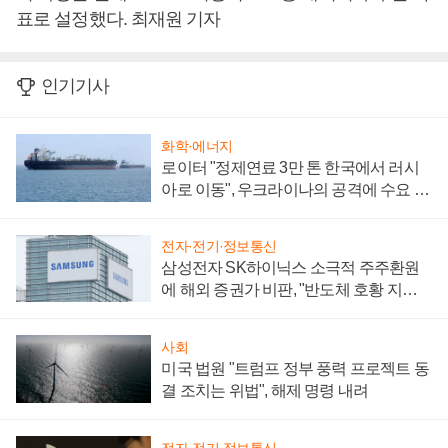
표로 설정했다. 최재원 기자
인기기사
화학·에너지
로이터 "정제연료 3만 톤 한국에서 러시
아로 이동", 우크라이나의 공격에 수요 늘
어
전자·전기·정보통신
삼성전자 SK하이닉스 소극적 주주환원
에 해외 증권가 비판, "반도체 호황 지속
성 의문"
사회
미국 법원 "트럼프 정부 풍력 프로젝트 동
결 조치는 위법", 해제 명령 내려
전자·전기·정보통신