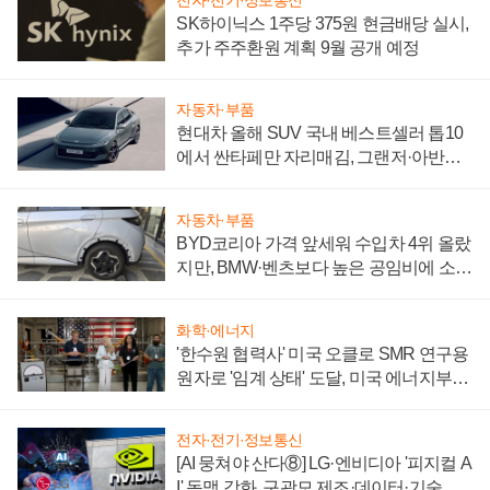
SK하이닉스 1주당 375원 현금배당 실시,
추가 주주환원 계획 9월 공개 예정
자동차·부품
현대차 올해 SUV 국내 베스트셀러 톱10
에서 싼타페만 자리매김, 그랜저·아반떼
'세단 쌍끌이'로 내수 방어
자동차·부품
BYD코리아 가격 앞세워 수입차 4위 올랐
지만, BMW·벤츠보다 높은 공임비에 소비
자 불만 폭발
화학·에너지
'한수원 협력사' 미국 오클로 SMR 연구용
원자로 '임계 상태' 도달, 미국 에너지부
"중요한 이정표"
전자·전기·정보통신
[AI 뭉쳐야 산다⑧] LG·엔비디아 '피지컬 A
I' 동맹 강화, 구광모 제조·데이터·기술 결