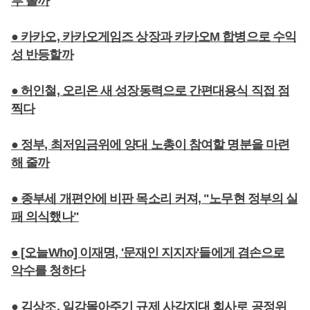
부 볼까
● 카카오, 카카오게임즈 상장과 카카오M 합병으로 수익
성 반등할까
● 허인철, 오리온 새 성장동력으로 간편대용식 직접 점
찍다
● 정부, 최저임금위에 양대 노총이 참여할 명분을 마련
해 줄까
● 종부세 개편안에 비판 목소리 커져, "노무현 정부의 실
패 의식했나"
● [오늘Who] 이재명, '문재인 지지자'들에게 겸손으로
악수를 청하다
● 김상조, 일감몰아주기 규제 사각지대 회사로 공정위