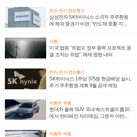
전자·전기·정보통신
삼성전자 SK하이닉스 소극적 주주환원
에 해외 증권가 비판, "반도체 호황 지속
성 의문"
사회
미국 법원 "트럼프 정부 풍력 프로젝트 동
결 조치는 위법", 해제 명령 내려
전자·전기·정보통신
SK하이닉스 1주당 375원 현금배당 실시,
추가 주주환원 계획 9월 공개 예정
자동차·부품
현대차 올해 SUV 국내 베스트셀러 톱10
에서 싼타페만 자리매김, 그랜저·아반떼
'세단 쌍끌이'로 내수 방어
자동차·부품