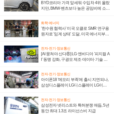
BYD코리아 가격 앞세워 수입차 4위 올랐
지만, BMW·벤츠보다 높은 공임비에 소비
자 불만 폭발
화학·에너지
'한수원 협력사' 미국 오클로 SMR 연구용
원자로 '임계 상태' 도달, 미국 에너지부
"중요한 이정표"
전자·전기·정보통신
[AI 뭉쳐야 산다⑧] LG·엔비디아 '피지컬 A
I' 동맹 강화, 구광모 제조·데이터·기술 결
집해 종합 로보틱스 기업으로
전자·전기·정보통신
아이폰18 '메모리 부족'에 출시 지연되나,
삼성디스플레이 LG디스플레이 LG이노
텍 '탈애플' 수익 다각화 속도
전자·전기·정보통신
삼성전자 넷리스트와 특허분쟁 매듭, 5년
동안 최대 1.3조 라이선스비 지급