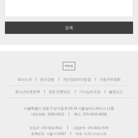
PC버전
회사소개
윤리강령
개인정보처리방침
이용자위원회
청소년보호정책
정정·반론보도
기사심의규정
불편신고
서울특별시 성동구 성수일로 39-34 서울숲더스페이스 12층
대표전화 : 1800-6522
팩스 : 070-4015-8658
편집국 : 070-4010-8512
사업본부 : 070-4010-7078
등록번호 : 서울 아 02897
제호 : 비즈니스포스트