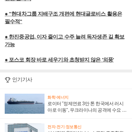
● "현대차그룹 지배구조 개편에 현대글로비스 활용은
필수적"
● 한진중공업, 이자 줄이고 수주 늘려 독자생존 길 확보
가능
● 포스코 회장 바로 세우기와 초청받지 않은 '외풍'
인기기사
화학·에너지
로이터 "정제연료 3만 톤 한국에서 러시
아로 이동", 우크라이나의 공격에 수요 늘
어
전자·전기·정보통신