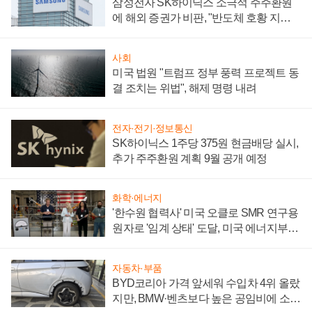
삼성전자 SK하이닉스 소극적 주주환원
에 해외 증권가 비판, "반도체 호황 지속
성 의문"
사회
미국 법원 "트럼프 정부 풍력 프로젝트 동
결 조치는 위법", 해제 명령 내려
전자·전기·정보통신
SK하이닉스 1주당 375원 현금배당 실시,
추가 주주환원 계획 9월 공개 예정
화학·에너지
'한수원 협력사' 미국 오클로 SMR 연구용
원자로 '임계 상태' 도달, 미국 에너지부
"중요한 이정표"
자동차·부품
BYD코리아 가격 앞세워 수입차 4위 올랐
지만, BMW·벤츠보다 높은 공임비에 소비