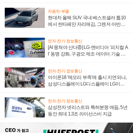
자 불만 폭발
자동차·부품
현대차 올해 SUV 국내 베스트셀러 톱10
에서 싼타페만 자리매김, 그랜저·아반떼
'세단 쌍끌이'로 내수 방어
전자·전기·정보통신
[AI 뭉쳐야 산다⑧] LG·엔비디아 '피지컬 A
I' 동맹 강화, 구광모 제조·데이터·기술 결
집해 종합 로보틱스 기업으로
전자·전기·정보통신
아이폰18 '메모리 부족'에 출시 지연되나,
삼성디스플레이 LG디스플레이 LG이노
텍 '탈애플' 수익 다각화 속도
전자·전기·정보통신
삼성전자 넷리스트와 특허분쟁 매듭, 5년
동안 최대 1.3조 라이선스비 지급