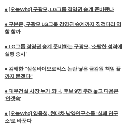
● [오늘Who] 구광모, LG그룹 경영권 승계 준비됐나
● 구본준, 구광모 LG그룹 경영권 승계까지 징검다리 역
할 할까
● LG그룹 경영권 승계 준비하는 구광모, '소탈한 성격에
실행 중시'
● 김태한 "삼성바이오로직스 논란 낳은 금감원 책임 끝
까지 묻겠다"
● 대우건설 사장 누가 되나, 후보 9명 추려놓고 다음은
'안갯속'
● [오늘Who] 양웅철, 현대차 남양연구소를 ‘실패 연구
소’로 바꾼다