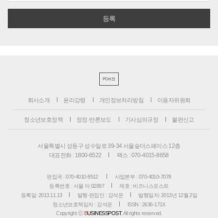
PC버전
회사소개
윤리강령
개인정보처리방침
이용자위원회
청소년보호정책
정정·반론보도
기사심의규정
불편신고
서울특별시 성동구 성수일로 39-34 서울숲더스페이스 12층
대표전화 : 1800-6522
팩스 : 070-4015-8658
편집국 : 070-4010-8512
사업본부 : 070-4010-7078
등록번호 : 서울 아 02897
제호 : 비즈니스포스트
등록일: 2013.11.13
발행·편집인 : 강석운
발행일자: 2013년 12월 2일
청소년보호책임자 : 강석운
ISSN : 2636-171X
Copyright ⓒ
B
USINESSPOST
. All rights reserved.