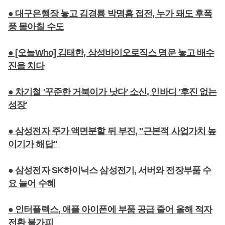
● 대구은행장 놓고 김경룡 박명흠 접전, 누가 돼도 후폭
풍 몰아칠 수도
● [오늘Who] 김태한, 삼성바이오로직스 명운 놓고 배수
진을 치다
● 차기철 '꾸준한 거북이가 낫다' 소신, 인바디 '후진 없는
성장'
● 삼성전자 주가 액면분할 뒤 부진, "근본적 사업가치 높
이기가 해답"
● 삼성전자 SK하이닉스 삼성전기, 서버와 전장부품 수
요 늘어 수혜
● 인터플렉스, 애플 아이폰에 부품 공급 줄어 올해 적자
전환 불가피