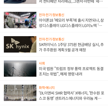
서 싼타페만 자리매김, 그랜저·아반떼 '세단
쌍끌이'로 내수 방어
전자·전기·정보통신
아이폰18 '메모리 부족'에 출시 지연되나, 삼
성디스플레이 LG디스플레이 LG이노텍 '탈
애플' 수익 다각화 속도
전자·전기·정보통신
SK하이닉스 1주당 375원 현금배당 실시, 추
가 주주환원 계획 9월 공개 예정
사회
미국 법원 "트럼프 정부 풍력 프로젝트 동결
조치는 위법", 해제 명령 내려
화학·에너지
'DL이앤씨 SMR 협력사' X에너지, '한수원 포
스코 동맹' 센트러스에너지와 우라늄 계약
체결