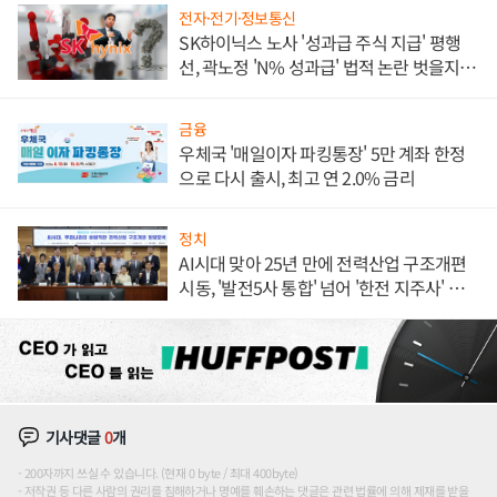
전자·전기·정보통신
SK하이닉스 노사 '성과급 주식 지급' 평행
선, 곽노정 'N% 성과급' 법적 논란 벗을지 주
목
금융
우체국 '매일이자 파킹통장' 5만 계좌 한정
으로 다시 출시, 최고 연 2.0% 금리
정치
AI시대 맞아 25년 만에 전력산업 구조개편
시동, '발전5사 통합' 넘어 '한전 지주사' 재편
론도
기사댓글
0
개
200자까지 쓰실 수 있습니다. (현재 0 byte / 최대 400byte)
저작권 등 다른 사람의 권리를 침해하거나 명예를 훼손하는 댓글은 관련 법률에 의해 제재를 받을