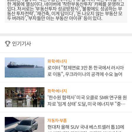
한 계몽에 열심이다. 네이버에 ‘착한부동산투자’ 카페를 운영하고
있다. 저서로는 '부동산투자 성공방정식', '불황에도 성공하는 부
동산 투자전략', '재건축, 이게 답이다', '돈 나오지 않는 부동산 모
두 버려라', '부자들만 아는 부동산 아이큐' 등이 있다.
인기기사
화학·에너지
로이터 "정제연료 3만 톤 한국에서 러시아
로 이동", 우크라이나의 공격에 수요 늘어
화학·에너지
'한수원 협력사' 미국 오클로 SMR 연구용 원
자로 '임계 상태' 도달, 미국 에너지부 "중요
한 이정표"
자동차·부품
현대차 올해 SUV 국내 베스트셀러 톱10에