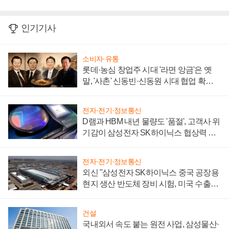
인기기사
소비자·유통
롯데·농심 창업주 시대 '라면 앙금'은 옛
말, '사촌' 신동빈·신동원 시대 협업 확대
일로
전자·전기·정보통신
D램과 HBM 내년 물량도 '품절', 고객사 위
기감이 삼성전자 SK하이닉스 협상력 더
키워
전자·전기·정보통신
외신 "삼성전자 SK하이닉스 중국 공장용
현지 생산 반도체 장비 시험, 미국 수출통
제 대비"
건설
국내외서 속도 붙는 원전 사업, 삼성물산·