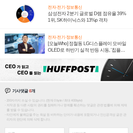
전자·전기·정보통신
삼성전자 2분기 글로벌 D램 점유율 39%
1위, SK하이닉스와 13%p 격차
전자·전기·정보통신
[오늘Who] 정철동 LG디스플레이 모바일
OLED로 하반기 실적 반등 시동, '칩플레
이션'에 가격 인하 압박은 부담
기사댓글
0
개
200자까지 쓰실 수 있습니다. (현재 0 byte / 최대 400byte)
저작권 등 다른 사람의 권리를 침해하거나 명예를 훼손하는 댓글은 관련 법률에 의해 제재
를 받을 수 있습니다.
타인에게 불쾌감을 주는 욕설 등 비하하는 단어가 내용에 포함되거나 인신공격성 글은 관
리자의 판단에 의해 삭제 합니다.