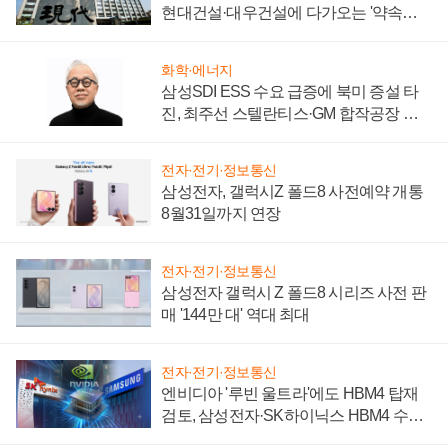
현대건설·대우건설에 다가오는 '약속의
시간'
화학·에너지
삼성SDI ESS 수요 급증에 북미 증설 타
진, 최주선 스텔란티스·GM 합작공장 건
설 재추진하나
전자·전기·정보통신
삼성전자, 갤럭시Z 폴드8 사전예약 개통
8월31일까지 연장
전자·전기·정보통신
삼성전자 갤럭시 Z 폴드8 시리즈 사전 판
매 '144만 대' 역대 최대
전자·전기·정보통신
엔비디아 '루빈 울트라'에도 HBM4 탑재
검토, 삼성전자·SK하이닉스 HBM4 수율
에 주도권 갈린다