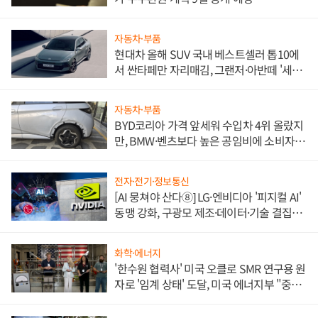
자동차·부품
현대차 올해 SUV 국내 베스트셀러 톱10에
서 싼타페만 자리매김, 그랜저·아반떼 '세단
쌍끌이'로 내수 방어
자동차·부품
BYD코리아 가격 앞세워 수입차 4위 올랐지
만, BMW·벤츠보다 높은 공임비에 소비자
불만 폭발
전자·전기·정보통신
[AI 뭉쳐야 산다⑧] LG·엔비디아 '피지컬 AI'
동맹 강화, 구광모 제조·데이터·기술 결집
해 종합 로보틱스 기업으로
화학·에너지
'한수원 협력사' 미국 오클로 SMR 연구용 원
자로 '임계 상태' 도달, 미국 에너지부 "중요
한 이정표"