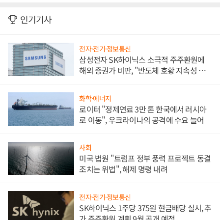
인기기사
전자·전기·정보통신
삼성전자 SK하이닉스 소극적 주주환원에
해외 증권가 비판, "반도체 호황 지속성 의
문"
화학·에너지
로이터 "정제연료 3만 톤 한국에서 러시아
로 이동", 우크라이나의 공격에 수요 늘어
사회
미국 법원 "트럼프 정부 풍력 프로젝트 동결
조치는 위법", 해제 명령 내려
전자·전기·정보통신
SK하이닉스 1주당 375원 현금배당 실시, 추
가 주주환원 계획 9월 공개 예정