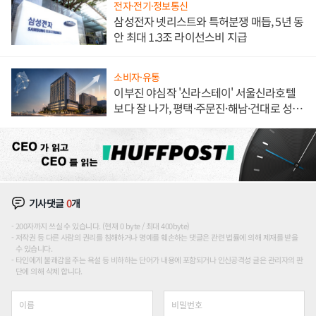
전자·전기·정보통신
삼성전자 넷리스트와 특허분쟁 매듭, 5년 동
안 최대 1.3조 라이선스비 지급
소비자·유통
이부진 야심작 '신라스테이' 서울신라호텔
보다 잘 나가, 평택·주문진·해남·건대로 성
장판 더 넓힌다
기사댓글
0
개
200자까지 쓰실 수 있습니다. (현재 0 byte / 최대 400byte)
저작권 등 다른 사람의 권리를 침해하거나 명예를 훼손하는 댓글은 관련 법률에 의해 제재를 받을
수 있습니다.
타인에게 불쾌감을 주는 욕설 등 비하하는 단어가 내용에 포함되거나 인신공격성 글은 관리자의 판
단에 의해 삭제 합니다.