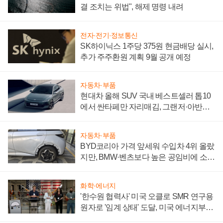
결 조치는 위법", 해제 명령 내려
전자·전기·정보통신
SK하이닉스 1주당 375원 현금배당 실시,
추가 주주환원 계획 9월 공개 예정
자동차·부품
현대차 올해 SUV 국내 베스트셀러 톱10
에서 싼타페만 자리매김, 그랜저·아반떼
'세단 쌍끌이'로 내수 방어
자동차·부품
BYD코리아 가격 앞세워 수입차 4위 올랐
지만, BMW·벤츠보다 높은 공임비에 소비
자 불만 폭발
화학·에너지
'한수원 협력사' 미국 오클로 SMR 연구용
원자로 '임계 상태' 도달, 미국 에너지부
"중요한 이정표"