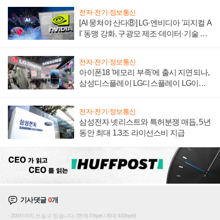
전자·전기·정보통신
[AI 뭉쳐야 산다⑧] LG·엔비디아 '피지컬 A
I' 동맹 강화, 구광모 제조·데이터·기술 결
집해 종합 로보틱스 기업으로
전자·전기·정보통신
아이폰18 '메모리 부족'에 출시 지연되나,
삼성디스플레이 LG디스플레이 LG이노
텍 '탈애플' 수익 다각화 속도
전자·전기·정보통신
삼성전자 넷리스트와 특허분쟁 매듭, 5년
동안 최대 1.3조 라이선스비 지급
기사댓글
0
개
200자까지 쓰실 수 있습니다. (현재 0 byte / 최대 400byte)