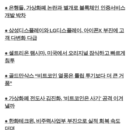
● 은행들, 가상화폐 논란과 별개로 블록체인 인증서비스
개발 박차
● 삼성디스플레이와 LG디스플레이, 아이폰X 부진에 고
객 다변화 다급
● 셀트리온 램시마, 미국에서 오리지널 잠식하고 빠르게
침투
● 골드만삭스 “비트코인 열풍은 튤립 투기보다 더 큰 거
품”
● 가상화폐 전도사 김진화, '비트코인은 사기' 공격 이겨
낼까
● 한화테크윈, 비주력사업부 부진으로 실적 회복 속도
더뎌