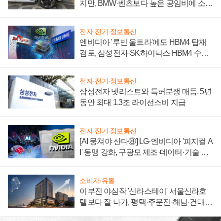
지만, BMW·벤츠보다 높은 공임비에 소비
자 불만 폭발
전자·전기·정보통신
엔비디아 '루빈 울트라'에도 HBM4 탑재
검토, 삼성전자·SK하이닉스 HBM4 수율
에 주도권 갈린다
전자·전기·정보통신
삼성전자 넷리스트와 특허분쟁 매듭, 5년
동안 최대 1.3조 라이선스비 지급
전자·전기·정보통신
[AI 뭉쳐야 산다⑧] LG·엔비디아 '피지컬 A
I' 동맹 강화, 구광모 제조·데이터·기술 결
집해 종합 로보틱스 기업으로
소비자·유통
이부진 야심작 '신라스테이' 서울신라호
텔보다 잘 나가, 평택·주문진·해남·건대로
성장판 더 넓힌다