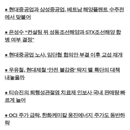
● 현대중공업과 삼성중공업, 베트남 해양플랜트 수주전
에서 맞붙어
● 은성수 “컨설팅 뒤 성동조선해양과 STX조선해양 합
병 여부 결정"
● 현대중공업 노사, 임단협 합의안 부결 이후 교섭 재개
● 우유철, 현대제철 ‘안전 불감증’ 딱지 뗄 특단의 대책
내놓을까
● 티슈진의 퇴행성관절염 치료제 인보사 국내 판매량 빠
르게 늘어
● OCI 주가 급락, 한화케미칼 웅진에너지 주가도 동반하
락