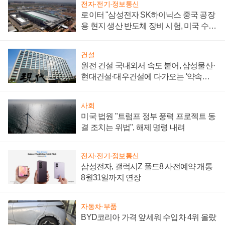
전자·전기·정보통신
로이터 "삼성전자 SK하이닉스 중국 공장
용 현지 생산 반도체 장비 시험, 미국 수출
통제 대비"
건설
원전 건설 국내외서 속도 붙어, 삼성물산·
현대건설·대우건설에 다가오는 '약속의
시간'
사회
미국 법원 "트럼프 정부 풍력 프로젝트 동
결 조치는 위법", 해제 명령 내려
전자·전기·정보통신
삼성전자, 갤럭시Z 폴드8 사전예약 개통
8월31일까지 연장
자동차·부품
BYD코리아 가격 앞세워 수입차 4위 올랐