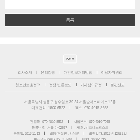
PC버전
회사소개
윤리강령
개인정보처리방침
이용자위원회
청소년보호정책
정정·반론보도
기사심의규정
불편신고
서울특별시 성동구 성수일로 39-34 서울숲더스페이스 12층
대표전화 : 1800-6522
팩스 : 070-4015-8658
편집국 : 070-4010-8512
사업본부 : 070-4010-7078
등록번호 : 서울 아 02897
제호 : 비즈니스포스트
등록일: 2013.11.13
발행·편집인 : 강석운
발행일자: 2013년 12월 2일
청소년보호책임자 : 강석운
ISSN : 2636-171X